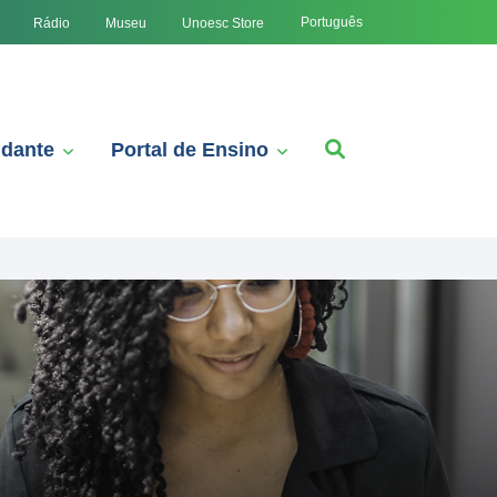
Português
Rádio
Museu
Unoesc Store
udante
Portal de Ensino