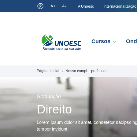
A+
A-
A Unoesc
Internacionalização
Cursos
Ond
Página Inicial
Nosso campi – professor
Graduação
Direito
Lorem ipsum dolor sit amet, consetetur sadipscin
tempor invidunt.