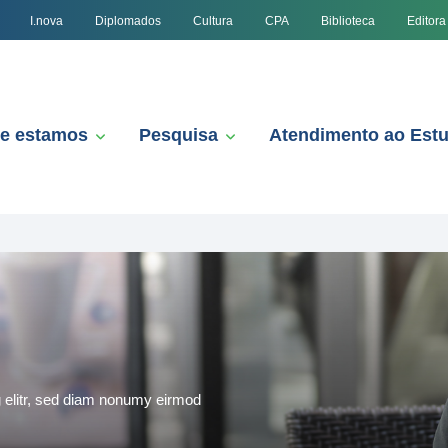
I.nova
Diplomados
Cultura
CPA
Biblioteca
Editora
e estamos
Pesquisa
Atendimento ao Est
g elitr, sed diam nonumy eirmod