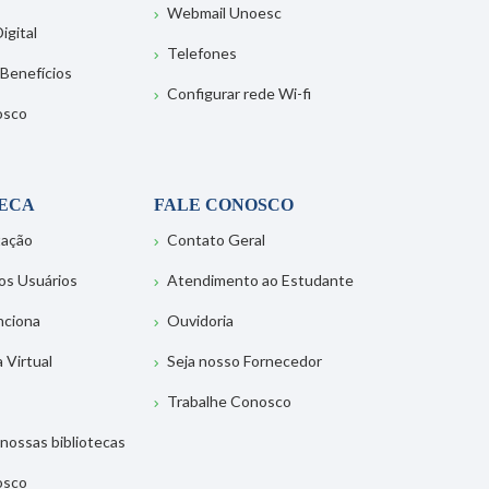
Webmail Unoesc
igital
Telefones
 Benefícios
Configurar rede Wi-fi
osco
TECA
FALE CONOSCO
tação
Contato Geral
os Usuários
Atendimento ao Estudante
nciona
Ouvidoria
a Virtual
Seja nosso Fornecedor
Trabalhe Conosco
nossas bibliotecas
osco