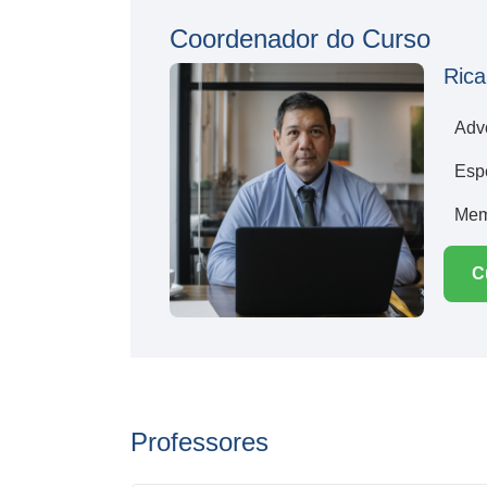
Coordenador do Curso
Rica
Adv
Espe
Mem
C
Professores