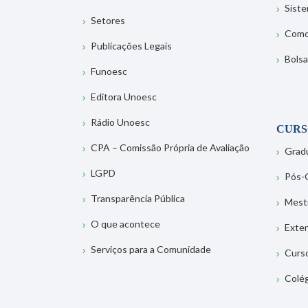
Sist
Setores
Como
Publicações Legais
Bolsa
Funoesc
Editora Unoesc
Rádio Unoesc
CURS
CPA – Comissão Própria de Avaliação
Grad
LGPD
Pós-
Transparência Pública
Mest
O que acontece
Exte
Serviços para a Comunidade
Curs
Colé