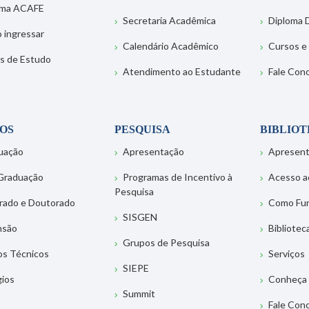
ema ACAFE
Secretaria Acadêmica
Diploma D
 ingressar
Calendário Acadêmico
Cursos e
s de Estudo
Atendimento ao Estudante
Fale Con
OS
PESQUISA
BIBLIO
uação
Apresentação
Apresen
Graduação
Programas de Incentivo à
Acesso a
Pesquisa
rado e Doutorado
Como Fu
SISGEN
nsão
Bibliotec
Grupos de Pesquisa
os Técnicos
Serviços
SIEPE
gios
Conheça 
Summit
Fale Con