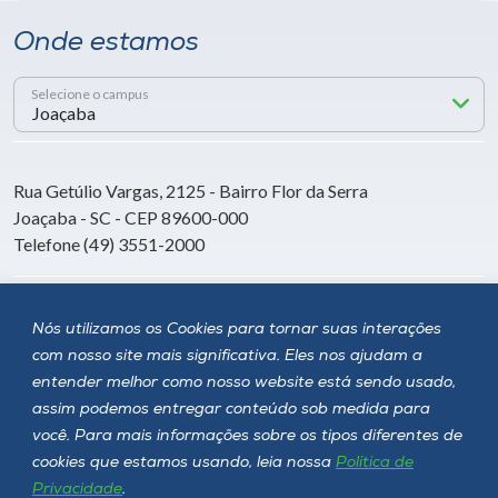
Onde estamos
Selecione o campus
Rua Getúlio Vargas, 2125 - Bairro Flor da Serra
Joaçaba - SC - CEP 89600-000
Telefone (49) 3551-2000
Siga a Unoesc
Nós utilizamos os Cookies para tornar suas interações
com nosso site mais significativa. Eles nos ajudam a
entender melhor como nosso website está sendo usado,
assim podemos entregar conteúdo sob medida para
você. Para mais informações sobre os tipos diferentes de
cookies que estamos usando, leia nossa
Política de
Privacidade
.