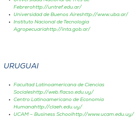
Universidad Nacional de Tres de
Museu
Febrerohttp://untref.edu.ar/
Universidad de Buenos Aireshttp://www.uba.ar/
Unoesc
Instituto Nacional de Tecnologia
Store
Agropecuariahttp://inta.gob.ar/
Selecione
o idioma
URUGUAI
Facultad Latinoamericana de Ciencias
A+
Socialeshttp://web.flacso.edu.uy/
A-
Centro Latinoamericano de Economía
Humanahttp://claeh.edu.uy/
UCAM – Business Schoolhttp://www.ucam.edu.uy/