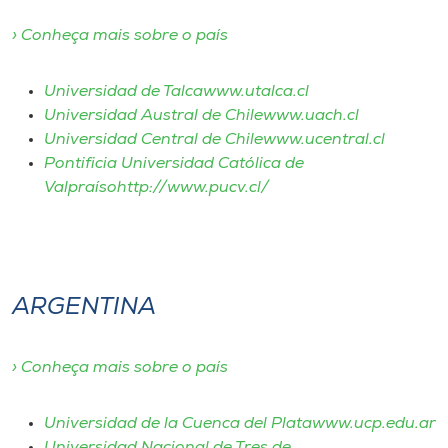
› Conheça mais sobre o país
I.nova
Universidad de Talcawww.utalca.cl
Diplomados
Universidad Austral de Chilewww.uach.cl
Universidad Central de Chilewww.ucentral.cl
Cultura
Pontificia Universidad Católica de
Valpraísohttp://www.pucv.cl/
CPA
Biblioteca
ARGENTINA
Editora
› Conheça mais sobre o país
Rádio
Universidad de la Cuenca del Platawww.ucp.edu.ar