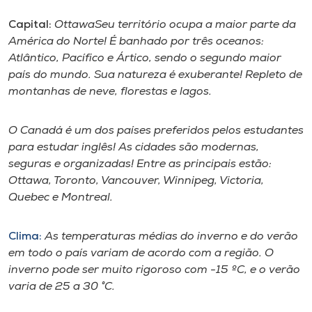
Capital:
OttawaSeu território ocupa a maior parte da
I.nova
América do Norte! É banhado por três oceanos:
Atlântico, Pacífico e Ártico, sendo o segundo maior
Diplomados
país do mundo. Sua natureza é exuberante! Repleto de
montanhas de neve, florestas e lagos.
Cultura
O Canadá é um dos países preferidos pelos estudantes
para estudar inglês! As cidades são modernas,
CPA
seguras e organizadas! Entre as principais estão:
Ottawa, Toronto, Vancouver, Winnipeg, Victoria,
Biblioteca
Quebec e Montreal.
Editora
Clima:
As temperaturas médias do inverno e do verão
em todo o país variam de acordo com a região. O
inverno pode ser muito rigoroso com -15 ºC, e o verão
Rádio
varia de 25 a 30 °C.