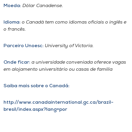
Museu
Moeda:
Dólar Canadense.
Unoesc
Idioma:
o Canadá tem como idiomas oficiais o inglês e
Store
o francês.
Parceiro Unoesc:
University of Victoria.
Selecione
o idioma
Onde ficar:
a universidade conveniada oferece vagas
em
alojamento universitário ou casas de família
Saiba mais sobre o Canadá:
A+
A-
http://www.canadainternational.gc.ca/brazil-
bresil/index.aspx?lang=por