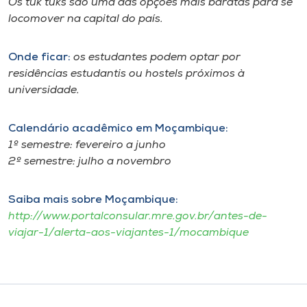
Os
tuk tuks
são uma das opções mais baratas para se
Museu
locomover na capital do país.
Unoesc
Onde ficar:
os estudantes podem optar por
Store
residências estudantis ou
hostels
próximos à
universidade.
Calendário acadêmico em Moçambique:
Selecione
o idioma
1º semestre: fevereiro a junho
2º semestre: julho a novembro
Saiba mais sobre Moçambique:
A+
http://www.portalconsular.mre.gov.br/antes-de-
A-
viajar-1/alerta-aos-viajantes-1/mocambique