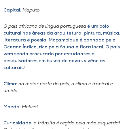
Capital:
Maputo
I.nova
O país africano de língua portuguesa
é um polo
Diplomados
cultural nas áreas da arquitetura, pintura, música,
literatura e poesia. Moçambique é banhado pelo
Cultura
Oceano Índico, rico pela fauna e flora local. O país
vem sendo procurado por estudantes e
pesquisadores em busca de novas vivências
CPA
culturais!
Biblioteca
Clima:
na maior parte do país, o clima é tropical e
úmido.
Editora
Moeda:
Metical
Rádio
Curiosidade:
o trânsito é regido pela mão esquerda!