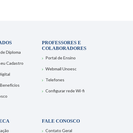
ADOS
PROFESSORES E
COLABORADORES
 de Diploma
Portal de Ensino
 seu Cadastro
Webmail Unoesc
igital
Telefones
 Benefícios
Configurar rede Wi-fi
osco
TECA
FALE CONOSCO
tação
Contato Geral