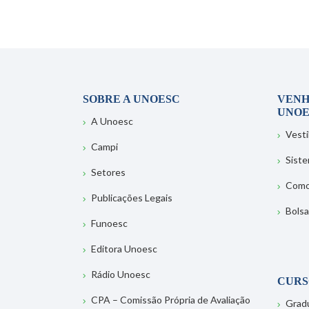
SOBRE A UNOESC
VENH
UNOE
A Unoesc
Vesti
Campi
Sist
Setores
Como
Publicações Legais
Bolsa
Funoesc
Editora Unoesc
Rádio Unoesc
CURS
CPA – Comissão Própria de Avaliação
Grad