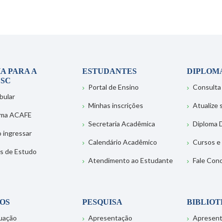
A PARA A
ESTUDANTES
DIPLOM
SC
Portal de Ensino
Consulta
bular
Minhas inscrições
Atualize
ema ACAFE
Secretaria Acadêmica
Diploma D
 ingressar
Calendário Acadêmico
Cursos e
s de Estudo
Atendimento ao Estudante
Fale Con
OS
PESQUISA
BIBLIO
uação
Apresentação
Apresen