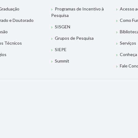
Graduação
Programas de Incentivo à
Acesso a
Pesquisa
rado e Doutorado
Como Fu
SISGEN
nsão
Bibliotec
Grupos de Pesquisa
os Técnicos
Serviços
SIEPE
gios
Conheça 
Summit
Fale Con