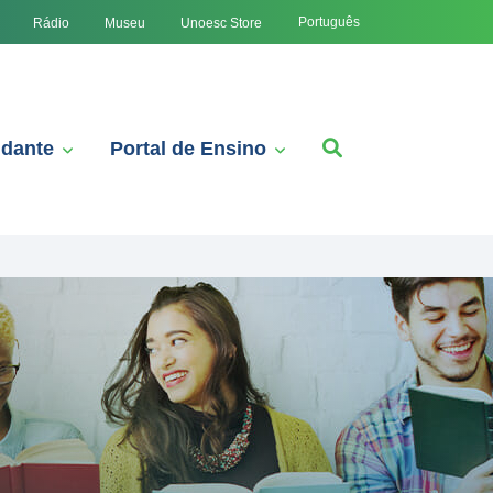
Português
Rádio
Museu
Unoesc Store
udante
Portal de Ensino