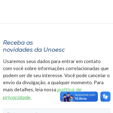
Museu
Unoesc
Store
Receba as
Selecione
novidades da Unoesc
o idioma
Usaremos seus dados para entrar em contato
com você sobre informações correlacionadas que
podem ser de seu interesse. Você pode cancelar o
A+
A-
envio da divulgação, a qualquer momento. Para
mais detalhes, leia nossa
política de
privacidade.