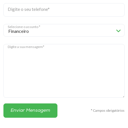
Digite o seu telefone*
I.nova
Selecione o assunto *
Diplomados
Cultura
Digite a sua mensagem*
CPA
Biblioteca
Editora
* Campos obrigatórios
Rádio