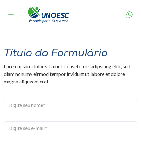
Contato
Cursos
Onde estamos
Título do Formulário
Pesquisa
Lorem ipsum dolor sit amet, consetetur sadipscing elitr, sed
Atendimento ao Estudante
diam nonumy eirmod tempor invidunt ut labore et dolore
magna aliquyam erat.
Portal de Ensino
Digite seu nome*
A
Unoesc
Digite seu e-mail*
Internacionalização