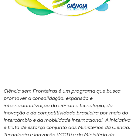
I.nova
Diplomados
Cultura
CPA
Biblioteca
Ciência sem Fronteiras é um programa que busca
promover a consolidação, expansão e
Editora
internacionalização da ciência e tecnologia, da
inovação e da competitividade brasileira por meio do
intercâmbio e da mobilidade internacional. A iniciativa
Rádio
é fruto de esforço conjunto dos Ministérios da Ciência,
Tecnologia e Inovação (MCTI) e do Ministério da