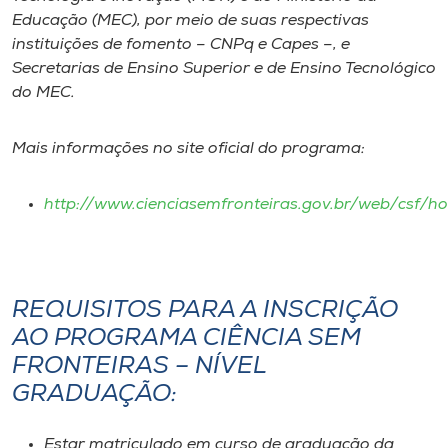
Museu
Educação (MEC), por meio de suas respectivas
instituições de fomento – CNPq e Capes –, e
Unoesc
Secretarias de Ensino Superior e de Ensino Tecnológico
do MEC.
Store
Mais informações no site oficial do programa:
Selecione
http://www.cienciasemfronteiras.gov.br/web/csf/h
o idioma
A+
REQUISITOS PARA A INSCRIÇÃO
A-
AO PROGRAMA CIÊNCIA SEM
FRONTEIRAS – NÍVEL
GRADUAÇÃO:
Estar matriculado em curso de graduação da