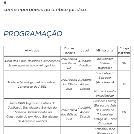
e
contemporâneas no âmbito jurídico.
PROGRAMAÇÃO
Data e
Carga
Atividade
Local
Ministrante
Horário
horária
7/10/2024
Alexsander
Além dos olhos: desafios e superações
Auditório
das 8h às
Sivieiro
3h
de um egresso na carreira jurídica
Jurídico
11h
(Egresso)
Luis Felipe S.
Salvador
7/10/2024
Auditório
Direito e tecnologia: relatos sobre o
(Acadêmico)
das 19h às
Afonso
1h
Congresso da AB2L
20h
Dresch
Natalia Canuto
(Acadêmica)
Leandro Freitag
Juízo 100% Digital e o Futuro da
(Egresso e Juiz
Justiça: A Tecnologia a Serviço da
Auditório
7/10/2024
de Direito no
Eficiência Jurisdicional e da
Afonso
2h
das 20h às
Tribunal de
Construção de um Novo Significado
Dresch
22h
Justiça de Santa
de Acesso à Justiça
Catarina)
Francieli Fiorin
(Egressa e