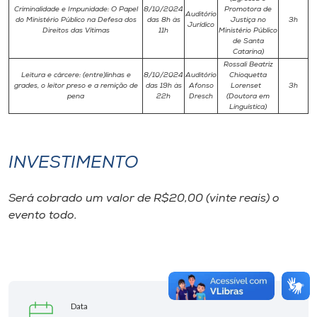
Criminalidade e Impunidade: O Papel
8/10/2024
Promotora de
Auditório
do Ministério Público na Defesa dos
das 8h às
Justiça no
3h
Jurídico
Direitos das Vítimas
11h
Ministério Público
de Santa
Catarina)
Rossali Beatriz
Leitura e cárcere: (entre)linhas e
8/10/2024
Auditório
Chioquetta
grades, o leitor preso e a remição de
das 19h às
Afonso
Lorenset
3h
pena
22h
Dresch
(Doutora em
Linguística)
INVESTIMENTO
Será cobrado um valor de R$20,00 (vinte reais) o
evento todo.
Data