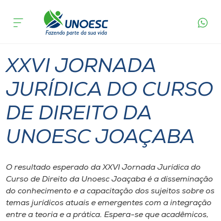
Página
O que
XXVI JORNADA JURÍDICA DO CURSO DE
inicial
acontece
DIREITO DA UNOESC JOAÇABA
Cursos
Joaçaba
Onde estamos
XXVI JORNADA
Pesquisa
JURÍDICA DO CURSO
DE DIREITO DA
Atendimento ao Estudante
UNOESC JOAÇABA
Portal de Ensino
O resultado esperado da XXVI Jornada Jurídica do
A
Curso de Direito da Unoesc Joaçaba é a disseminação
Unoesc
do conhecimento e a capacitação dos sujeitos sobre os
temas jurídicos atuais e emergentes com a integração
Internacionalização
entre a teoria e a prática. Espera-se que acadêmicos,