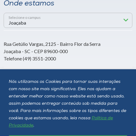
Onde estamos
Selecione o campus
Rua Getúlio Vargas, 2125 - Bairro Flor da Serra
Joaçaba - SC - CEP 89600-000
Telefone (49) 3551-2000
Siga a Unoesc
Nós utilizamos os Cookies para tornar suas interações
com nosso site mais significativa. Eles nos ajudam a
entender melhor como nosso website está sendo usado,
assim podemos entregar conteúdo sob medida para
você. Para mais informações sobre os tipos diferentes de
cookies que estamos usando, leia nossa
Política de
Privacidade
.