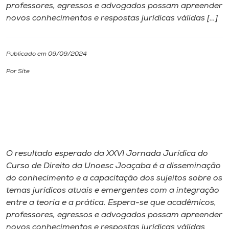
professores, egressos e advogados possam apreender
novos conhecimentos e respostas jurídicas válidas […]
I.nova
Diplomados
Publicado em 09/09/2024
Por Site
Cultura
CPA
Biblioteca
O resultado esperado da XXVI Jornada Jurídica do
Curso de Direito da Unoesc Joaçaba é a disseminação
Editora
do conhecimento e a capacitação dos sujeitos sobre os
temas jurídicos atuais e emergentes com a integração
entre a teoria e a prática. Espera-se que acadêmicos,
Rádio
professores, egressos e advogados possam apreender
novos conhecimentos e respostas jurídicas válidas