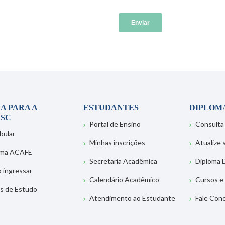
A PARA A
ESTUDANTES
DIPLOM
SC
Portal de Ensino
Consulta
bular
Minhas inscrições
Atualize
ema ACAFE
Secretaria Acadêmica
Diploma D
 ingressar
Calendário Acadêmico
Cursos e
s de Estudo
Atendimento ao Estudante
Fale Con