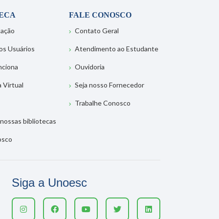
TECA
FALE CONOSCO
tação
Contato Geral
os Usuários
Atendimento ao Estudante
nciona
Ouvidoria
a Virtual
Seja nosso Fornecedor
Trabalhe Conosco
nossas bibliotecas
osco
Siga a Unoesc