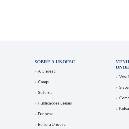
SOBRE A UNOESC
VENH
UNOE
A Unoesc
Vesti
Campi
Sist
Setores
Como
Publicações Legais
Bolsa
Funoesc
Editora Unoesc