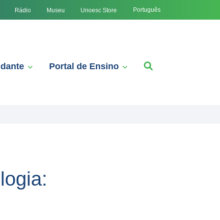
Português
Rádio
Museu
Unoesc Store
udante
Portal de Ensino
ogia: