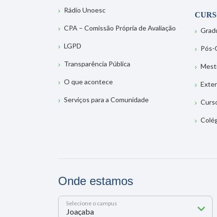
Rádio Unoesc
CURS
CPA – Comissão Própria de Avaliação
Grad
LGPD
Pós-
Transparência Pública
Mest
O que acontece
Exte
Serviços para a Comunidade
Curs
Colé
Onde estamos
Selecione o campus