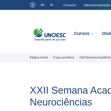
A+
A-
A Unoesc
Internacionalização
Cursos
Ond
Página inicial
O que acontece
XXII Semana Acadêmica
XXII Semana Acad
Neurociências