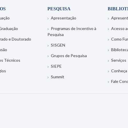
OS
PESQUISA
BIBLIO
uação
Apresentação
Apresen
Graduação
Programas de Incentivo à
Acesso a
Pesquisa
rado e Doutorado
Como Fu
SISGEN
nsão
Bibliotec
Grupos de Pesquisa
os Técnicos
Serviços
SIEPE
gios
Conheça 
Summit
Fale Con