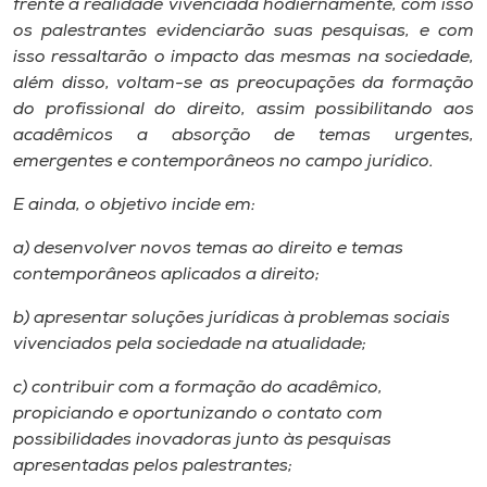
frente a realidade vivenciada hodiernamente, com isso
Museu
os palestrantes evidenciarão suas pesquisas, e com
isso ressaltarão o impacto das mesmas na sociedade,
Unoesc
além disso, voltam-se as preocupações da formação
Store
do profissional do direito, assim possibilitando aos
acadêmicos a absorção de temas urgentes,
emergentes e contemporâneos no campo jurídico.
E ainda, o objetivo incide em:
Selecione
o idioma
a) desenvolver novos temas ao direito e temas
contemporâneos aplicados a direito;
b) apresentar soluções jurídicas à problemas sociais
A+
vivenciados pela sociedade na atualidade;
A-
c) contribuir com a formação do acadêmico,
propiciando e oportunizando o contato com
possibilidades inovadoras junto às pesquisas
apresentadas pelos palestrantes;