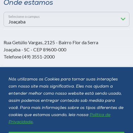
Onde estamos
Selecione o campus
Rua Getúlio Vargas, 2125 - Bairro Flor da Serra
Joaçaba - SC - CEP 89600-000
Telefone (49) 3551-2000
Siga a Unoesc
Nós utilizamos os Cookies para tornar suas interações
com nosso site mais significativa. Eles nos ajudam a
entender melhor como nosso website está sendo usado,
assim podemos entregar conteúdo sob medida para
você. Para mais informações sobre os tipos diferentes de
cookies que estamos usando, leia nossa
Política de
Privacidade
.