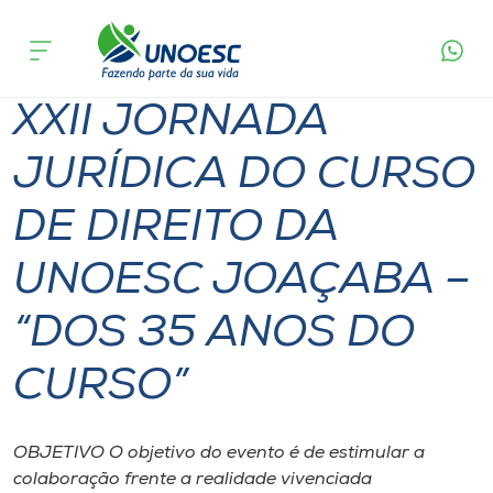
Página
O que
XXII JORNADA JURÍDICA DO CURSO DE
inicial
acontece
DIREITO DA UNOESC JOAÇABA – “DOS 35
Cursos
ANOS DO CURSO”
XXII JORNADA
Onde estamos
JURÍDICA DO CURSO
Pesquisa
DE DIREITO DA
Atendimento ao Estudante
UNOESC JOAÇABA –
Portal de Ensino
“DOS 35 ANOS DO
CURSO”
A
Unoesc
OBJETIVO O objetivo do evento é de estimular a
Internacionalização
colaboração frente a realidade vivenciada