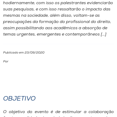
hodiernamente, com isso os palestrantes evidenciarão
suas pesquisas, e com isso ressaltarão o impacto das
I.nova
mesmas na sociedade, além disso, voltam-se as
preocupações da formação do profissional do direito,
Diplomados
assim possibilitando aos acadêmicos a absorção de
temas urgentes, emergentes e contemporâneos […]
Cultura
Publicado em 23/09/2020
CPA
Por
Biblioteca
Editora
OBJETIVO
Rádio
O objetivo do evento é de estimular a colaboração