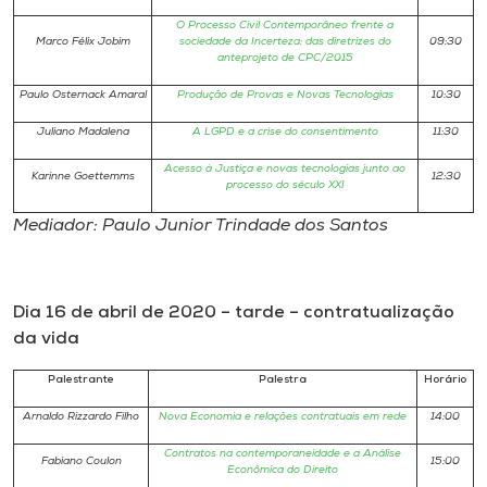
O Processo Civil Contemporâneo frente a
Marco Félix Jobim
sociedade da Incerteza: das diretrizes do
09:30
anteprojeto de CPC/2015
Paulo Osternack Amaral
Produção de Provas e Novas Tecnologias
10:30
Juliano Madalena
A LGPD e a crise do consentimento
11:30
Acesso à Justiça e novas tecnologias junto ao
Karinne Goettemms
12:30
processo do século XXI
Mediador: Paulo Junior Trindade dos Santos
Dia 16 de abril de 2020 – tarde – contratualização
da vida
Palestrante
Palestra
Horário
Arnaldo Rizzardo Filho
Nova Economia e relações contratuais em rede
14:00
Contratos na contemporaneidade e a Análise
Fabiano Coulon
15:00
Econômica do Direito