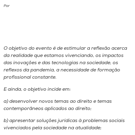
Por
I.nova
Diplomados
O objetivo do evento é de estimular a reflexão acerca
Cultura
da realidade que estamos vivenciando, os impactos
das inovações e das tecnologias na sociedade, os
CPA
reflexos da pandemia, a necessidade de formação
profissional constante.
Biblioteca
E ainda, o objetivo incide em:
a) desenvolver novos temas ao direito e temas
Editora
contemporâneos aplicados ao direito;
Rádio
b) apresentar soluções jurídicas à problemas sociais
vivenciados pela sociedade na atualidade;