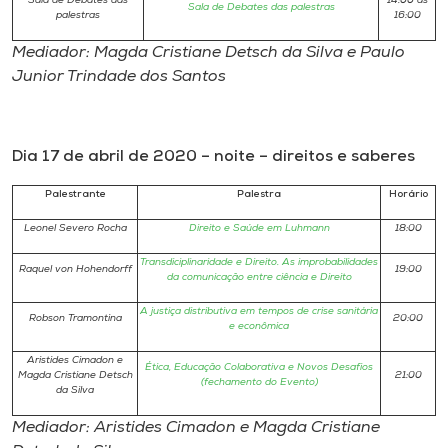
Sala de Debates das
14:00 às
Sala de Debates das palestras
palestras
16:00
Mediador: Magda Cristiane Detsch da Silva e Paulo
Junior Trindade dos Santos
Dia 17 de abril de 2020 – noite – direitos e saberes
Palestrante
Palestra
Horário
Leonel Severo Rocha
Direito e Saúde em Luhmann
18:00
Transdiciplinaridade e Direito. As improbabilidades
Raquel von Hohendorff
19:00
da comunicação entre ciência e Direito
A justiça distributiva em tempos de crise sanitária
Robson Tramontina
20:00
e econômica
Aristides Cimadon e
Ética, Educação Colaborativa e Novos Desafios
Magda Cristiane Detsch
21:00
(fechamento do Evento)
da Silva
Mediador: Aristides Cimadon e Magda Cristiane