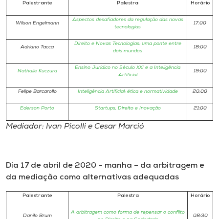
Palestrante
Palestra
Horário
Aspectos desafiadores da regulação das novas
Wilson Engelmann
17:00
tecnologias
Direito e Novas Tecnologias: uma ponte entre
Adriano Tacca
18:00
dois mundos
Ensino Jurídico no Século XXI e a Inteligência
Nathalie Kuczura
19:00
Artificial
Felipe Barcarollo
Inteligência Artificial: ética e normatividade
20:00
Ederson Porto
Startups, Direito e Inovação
21:00
Mediador: Ivan Picolli e Cesar Marció
Dia 17 de abril de 2020 – manha – da arbitragem e
da mediação como alternativas adequadas
Palestrante
Palestra
Horário
A arbitragem como forma de repensar o conflito
Danilo Brum
08:30