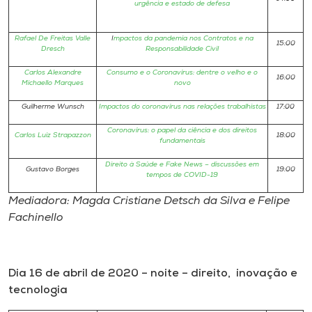
urgência e estado de defesa
Rafael De Freitas Valle
I
mpactos da pandemia nos Contratos e na
15:00
Dresch
Responsabilidade Civil
Carlos
Alexandre
Consumo e o Coronavírus: dentre o velho e o
16:00
Michaello Marques
novo
Guilherme Wunsch
Impactos do coronavírus nas relações trabalhistas
17:00
Coronavírus: o papel da ciência e dos direitos
Carlos Luiz Strapazzon
18:00
fundamentais
Direito à Saúde e Fake News – discussões em
Gustavo Borges
19:00
tempos de COVID-19
Mediadora: Magda Cristiane Detsch da Silva e Felipe
Fachinello
Dia 16 de abril de 2020 – noite – direito, inovação e
tecnologia