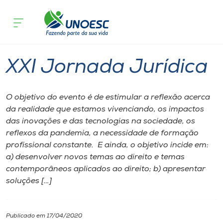
Página inicial
O que acontece
XXI Jornada Jurídica
Cursos
Joaçaba
Onde estamos
XXI Jornada Jurídica
Pesquisa
O objetivo do evento é de estimular a reflexão acerca
da realidade que estamos vivenciando, os impactos
Atendimento ao Estudante
das inovações e das tecnologias na sociedade, os
reflexos da pandemia, a necessidade de formação
Portal de Ensino
profissional constante. E ainda, o objetivo incide em:
a) desenvolver novos temas ao direito e temas
contemporâneos aplicados ao direito; b) apresentar
A
soluções […]
Unoesc
Internacionalização
Publicado em 17/04/2020