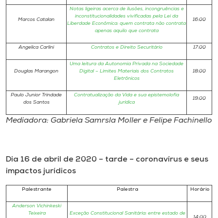
Notas ligeiras acerca de ilusões, incongruências e
inconstitucionalidades vivificadas pela Lei da
Marcos Catalan
16:00
Liberdade Econômica: quem contrata não contrata
apenas aquilo que contrata
Angelica Carlini
Contratos e Direito Securitário
17:00
Uma leitura da Autonomia Privada na Sociedade
Douglas Marangon
Digital – Limites Materiais dos Contratos
18:00
Eletrônicos
Paulo Junior Trindade
Contratualização da Vida e sua epistemolofia
19:00
dos Santos
jurídica
Mediadora: Gabriela Samrsla Moller e Felipe Fachinello
Dia 16 de abril de 2020 – tarde – coronavírus e seus
impactos jurídicos
Palestrante
Palestra
Horário
Anderson Vichinkeski
Teixeira
Exceção Constitucional Sanitária: entre estado de
14:00