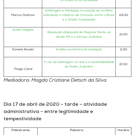
no Direito e na Sociedade
Arbitragem e Mediação na solução de conflitos
Marcos Pedroso
individuais e coletivos de Consumo: entre o Brasil
09:30
e o Direito Comparado
Andre Happke
Resolução Adequada de Disputas frente ao
10:30
século XXI e o Serviço Judiciário
Daniela Kessler
Análise econômica da mediação
11:30
O uso da arbitragem on-line e a sustentabilidade
12:30
do Poder Judiciário
Thiago Canal
Mediadora: Magda Cristiane Detsch da Silva
Dia 17 de abril de 2020 – tarde – atividade
administrativa – entre legitimidade e
tempestividade
Palestrante
Palestra
Horário