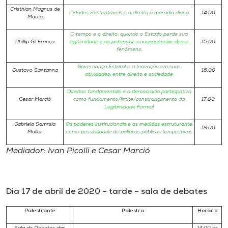
Cristhian Magnus de
Cidades Sustentáveis e o direito à moradia digna
14:00
Marco
O tempo e o direito: quando o Estado perde sua
Phillip Gil França
legitimidade e as potenciais consequências desse
15:00
fenômeno
Governança Estatal e a Inovação em suas
Gustavo Santanna
16:00
atividades: entre direito e sociedade
Direitos fundamentais e a democracia participativa
Cesar Marció
como fundamento/limite/constrangimento da
17:00
Legitimidade Formal
Gabriela Samrsla
Os poderes institucionais e as medidas estruturante
18:00
Moller
como possibilidade de políticas públicas tempestivas
Mediador: Ivan Picolli e Cesar Marció
Dia 17 de abril de 2020 – tarde – sala de debates
Palestrante
Palestra
Horário