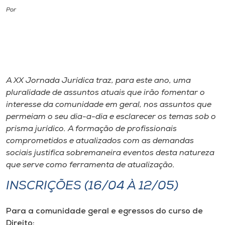
Por
I.nova
Diplomados
A XX Jornada Jurídica traz, para este ano, uma
Cultura
pluralidade de assuntos atuais que irão fomentar o
interesse da comunidade em geral, nos assuntos que
CPA
permeiam o seu dia-a-dia e esclarecer os temas sob o
prisma jurídico. A formação de profissionais
Biblioteca
comprometidos e atualizados com as demandas
sociais justifica sobremaneira eventos desta natureza
que serve como ferramenta de atualização.
Editora
INSCRIÇÕES (16/04 À 12/05)
Rádio
Para a comunidade geral e egressos do curso de
Direito: