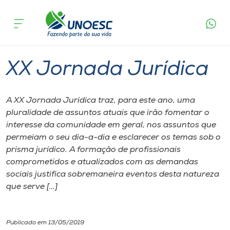
Página inicial
O que acontece
XX Jornada Jurídica
Cursos
Joaçaba
Onde estamos
XX Jornada Jurídica
Pesquisa
A XX Jornada Jurídica traz, para este ano, uma
pluralidade de assuntos atuais que irão fomentar o
Atendimento ao Estudante
interesse da comunidade em geral, nos assuntos que
permeiam o seu dia-a-dia e esclarecer os temas sob o
Portal de Ensino
prisma jurídico. A formação de profissionais
comprometidos e atualizados com as demandas
sociais justifica sobremaneira eventos desta natureza
A
que serve […]
Unoesc
Internacionalização
Publicado em 13/05/2019