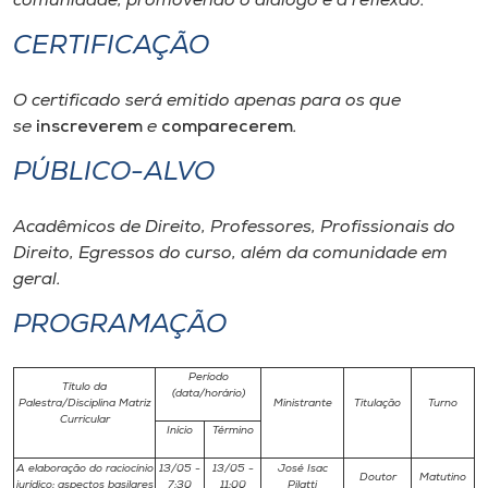
comunidade, promovendo o diálogo e a reflexão.
CERTIFICAÇÃO
O certificado será emitido apenas para os que
se
inscreverem
e
comparecerem
.
PÚBLICO-ALVO
Acadêmicos de Direito, Professores, Profissionais do
Direito, Egressos do curso, além da comunidade em
geral.
PROGRAMAÇÃO
Período
Título da
(data/horário)
Palestra/Disciplina Matriz
Ministrante
Titulação
Turno
Curricular
Início
Término
A elaboração do raciocínio
13/05 -
13/05 -
José Isac
Doutor
Matutino
jurídico: aspectos basilares
7:30
11:00
Pilatti