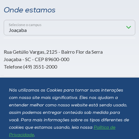
Onde estamos
Selecione o campus
Rua Getúlio Vargas, 2125 - Bairro Flor da Serra
Joaçaba - SC - CEP 89600-000
Telefone (49) 3551-2000
Siga a Unoesc
Nós utilizamos os Cookies para tornar suas interações
com nosso site mais significativa. Eles nos ajudam a
entender melhor como nosso website está sendo usado,
assim podemos entregar conteúdo sob medida para
você. Para mais informações sobre os tipos diferentes de
cookies que estamos usando, leia nossa
Política de
Privacidade
.