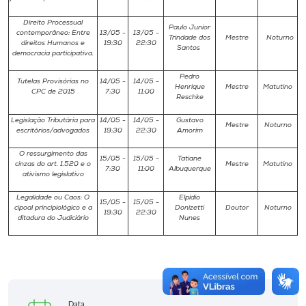
Direito Processual
Paulo Junior
contemporâneo: Entre
13/05 -
13/05 -
Trindade dos
Mestre
Noturno
direitos Humanos e
19:30
22:30
Santos
democracia participativa.
Pedro
Tutelas Provisórias no
14/05 -
14/05 -
Henrique
Mestre
Matutino
CPC de 2015
7:30
11:00
Reschke
Legislação Tributária para
14/05 -
14/05 -
Gustavo
Mestre
Noturno
escritórios/advogados
19:30
22:30
Amorim
O ressurgimento das
15/05 -
15/05 -
Tatiane
cinzas do art. 1.520 e o
Mestre
Matutino
7:30
11:00
Albuquerque
ativismo legislativo
Legalidade ou Caos: O
Elpídio
15/05 -
15/05 -
cipoal principiológico e a
Donizetti
Doutor
Noturno
19:30
22:30
ditadura do Judiciário
Nunes
Data