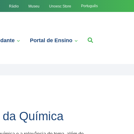
Português
Rádio
Museu
Unoesc Store
udante
Portal de Ensino
s da Química
química e a relevância do tema, além de