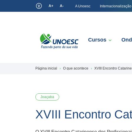
A+
A-
A Unoesc
Internacionalização
Cursos
Ond
Página inicial
O que acontece
XVIII Encontro Catarin
Joaçaba
XVIII Encontro Ca
O XVIII Encontro Catarinense dos Profissionai