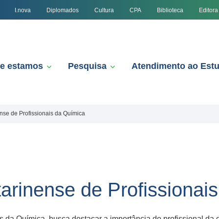
I.nova
Diplomados
Cultura
CPA
Biblioteca
Editora
e estamos
Pesquisa
Atendimento ao Est
ense de Profissionais da Química
tarinense de Profissionai
s da Química, busca destacar a importância do profissional da 