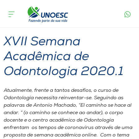
Página
O que
XVII Semana Acadêmica de Odontologia
inicial
acontece
2020.1
Cursos
Joaçaba
Onde estamos
XVII Semana
Pesquisa
Acadêmica de
Odontologia 2020.1
Atendimento ao Estudante
Portal de Ensino
Atualmente, frente a tantos desafios, o curso de
Odontologia necessita reinventar-se. Seguindo as
palavras de Antonio Machado, “El caminho se hace al
A
andar. ” (o caminho se conhece ao andar), o corpo
Unoesc
docente e o centro acadêmico de Odontologia
enfrentam os tempos de coronavirus através de uma
Internacionalização
proposta de semana acadêmica online. Com o tema