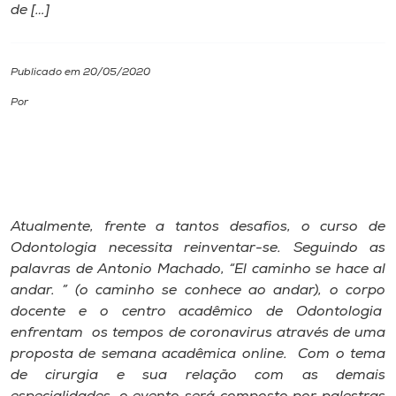
de […]
I.nova
Publicado em 20/05/2020
Diplomados
Por
Cultura
CPA
Atualmente, frente a tantos desafios, o curso de
Biblioteca
Odontologia necessita reinventar-se. Seguindo as
palavras de Antonio Machado, “El caminho se hace al
andar. ” (o caminho se conhece ao andar), o corpo
Editora
docente e o centro acadêmico de Odontologia
enfrentam os tempos de coronavirus através de uma
Rádio
proposta de semana acadêmica online. Com o tema
de cirurgia e sua relação com as demais