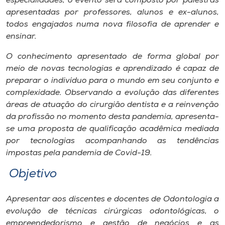
especialidades, o evento será composto por palestras
Museu
apresentadas por professores, alunos e ex-alunos,
todos engajados numa nova filosofia de aprender e
Unoesc
ensinar.
Store
O conhecimento apresentado de forma global por
meio de novas tecnologias e aprendizado é capaz de
preparar o indivíduo para o mundo em seu conjunto e
complexidade. Observando a evolução das diferentes
Selecione
o idioma
áreas de atuação do cirurgião dentista e a reinvenção
da profissão no momento desta pandemia, apresenta-
se uma proposta de qualificação acadêmica mediada
por tecnologias acompanhando as tendências
A+
impostas pela pandemia de Covid-19.
A-
Objetivo
Apresentar aos discentes e docentes de Odontologia a
evolução de técnicas cirúrgicas odontológicas, o
empreendedorismo e gestão de negócios e as