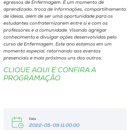
Museu
egressos de Enfermagem. É um momento de
aprendizado, troca de informações, compartilhamento
de ideias, além de ser uma oportunidade para os
Unoesc
estudantes confraternizarem entre si e com os
Store
professores e a comunidade. Visando agregar
conhecimento e divulgar ações desenvolvidas pelo
curso de Enfermagem. Este ano estamos em um
momento especial, retornando aos eventos
Selecione
presenciais e mais próximos uns dos outros.
o idioma
CLIQUE AQUI E CONFIRA A
PROGRAMAÇÃO
A+
A-
Data
2022-05-09 11:00:00