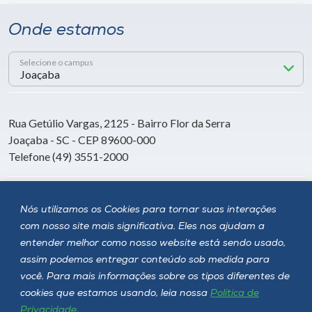
Onde estamos
Selecione o campus
Rua Getúlio Vargas, 2125 - Bairro Flor da Serra
Joaçaba - SC - CEP 89600-000
Telefone (49) 3551-2000
Siga a Unoesc
Nós utilizamos os Cookies para tornar suas interações
com nosso site mais significativa. Eles nos ajudam a
entender melhor como nosso website está sendo usado,
assim podemos entregar conteúdo sob medida para
você. Para mais informações sobre os tipos diferentes de
cookies que estamos usando, leia nossa
Política de
Privacidade
.