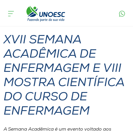
Página
O que
XVII SEMANA ACADÊMICA DE ENFERMAGEM E
inicial
acontece
VIII MOSTRA CIENTÍFICA DO CURSO DE
Cursos
ENFERMAGEM
Joaçaba
Onde estamos
XVII SEMANA
Pesquisa
ACADÊMICA DE
ENFERMAGEM E VIII
Atendimento ao Estudante
MOSTRA CIENTÍFICA
Portal de Ensino
DO CURSO DE
A
ENFERMAGEM
Unoesc
Internacionalização
A Semana Acadêmica é um evento voltado aos