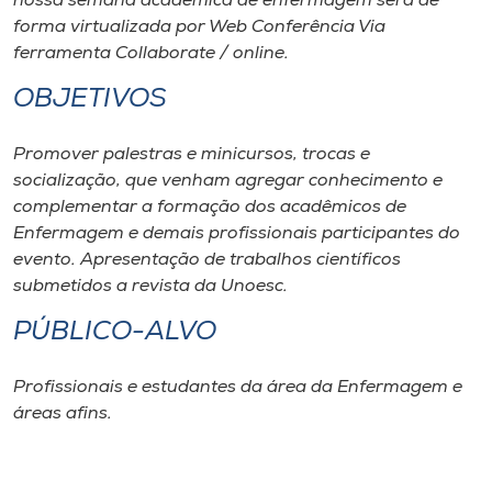
nossa semana acadêmica de enfermagem será de
Museu
forma virtualizada por Web Conferência Via
ferramenta Collaborate / online.
Unoesc
OBJETIVOS
Store
Promover palestras e minicursos, trocas e
socialização, que venham agregar conhecimento e
complementar a formação dos acadêmicos de
Selecione
o idioma
Enfermagem e demais profissionais participantes do
evento. Apresentação de trabalhos científicos
submetidos a revista da Unoesc.
A+
PÚBLICO-ALVO
A-
Profissionais e estudantes da área da Enfermagem e
áreas afins.