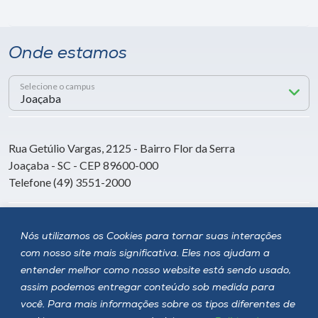
Onde estamos
Selecione o campus
Rua Getúlio Vargas, 2125 - Bairro Flor da Serra
Joaçaba - SC - CEP 89600-000
Telefone (49) 3551-2000
Siga a Unoesc
Nós utilizamos os Cookies para tornar suas interações
com nosso site mais significativa. Eles nos ajudam a
entender melhor como nosso website está sendo usado,
assim podemos entregar conteúdo sob medida para
você. Para mais informações sobre os tipos diferentes de