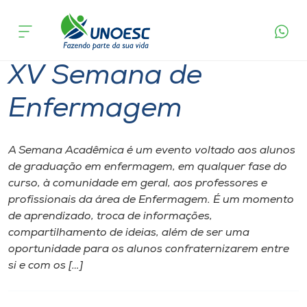
Página inicial
O que acontece
XV Semana de Enfermagem
Cursos
XV Semana de
Onde estamos
Enfermagem
Pesquisa
A Semana Acadêmica é um evento voltado aos alunos
Atendimento ao Estudante
de graduação em enfermagem, em qualquer fase do
curso, à comunidade em geral, aos professores e
Portal de Ensino
profissionais da área de Enfermagem. É um momento
de aprendizado, troca de informações,
compartilhamento de ideias, além de ser uma
A
oportunidade para os alunos confraternizarem entre
Unoesc
si e com os […]
Internacionalização