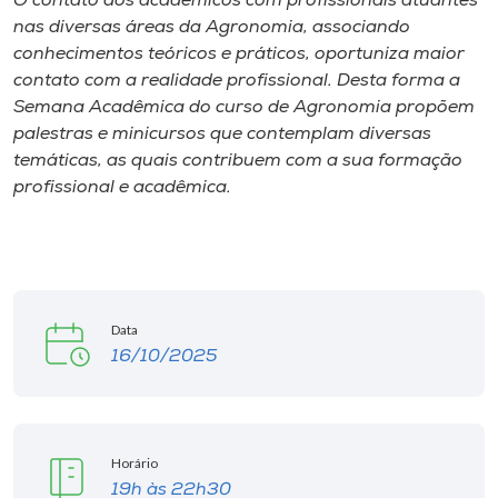
O contato dos acadêmicos com profissionais atuantes
nas diversas áreas da Agronomia, associando
I.nova
conhecimentos teóricos e práticos, oportuniza maior
contato com a realidade profissional. Desta forma a
Semana Acadêmica do curso de Agronomia propõem
Diplomados
palestras e minicursos que contemplam diversas
temáticas, as quais contribuem com a sua formação
Cultura
profissional e acadêmica.
CPA
Biblioteca
Data
16/10/2025
Editora
Rádio
Horário
19h às 22h30