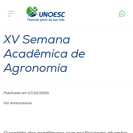
Página
O que
XV Semana Acadêmica de
inicial
acontece
Agronomia
Cursos
Xanxerê
Onde estamos
XV Semana
Pesquisa
Acadêmica de
Agronomia
Atendimento ao Estudante
Portal de Ensino
Publicado em 07/10/2025
A
Por extensaoxxe
Unoesc
Internacionalização