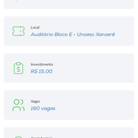
Museu
Unoesc
Local
Store
Auditório Bloco E - Unoesc Xanxerê
Selecione
o idioma
Investimento
R$ 15,00
A+
A-
Vagas
160 vagas