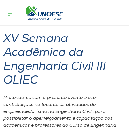
Página
O que
XV Semana Acadêmica da Engenharia Civ
inicial
acontece
OLIEC
Cursos
Joaçaba
Onde estamos
XV Semana
Pesquisa
Acadêmica da
Engenharia Civil III
Atendimento ao Estudante
OLIEC
Portal de Ensino
Pretende-se com o presente evento trazer
A
contribuições no tocante às atividades de
Unoesc
empreendedorismo na Engenharia Civil , para
possibilitar o aperfeiçoamento e capacitação dos
Internacionalização
acadêmicos e professores do Curso de Engenharia