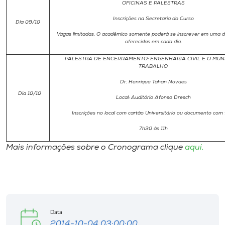
OFICINAS E PALESTRAS
Inscrições na Secretaria do Curso
Dia 09/10
Vagas limitadas. O acadêmico somente poderá se inscrever em uma da
oferecidas em cada dia.
PALESTRA DE ENCERRAMENTO: ENGENHARIA CIVIL E O MU
TRABALHO
Dr. Henrique Tahan Novaes
Dia 10/10
Local: Auditório Afonso Dresch
Inscrições no local com cartão Universitário ou documento com 
7h30 ás 11h
Mais informações sobre o Cronograma clique
aqui.
Data
2014-10-04 03:00:00