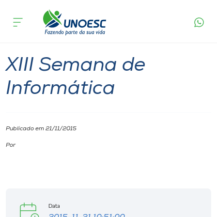
Página inicial
O que acontece
XIII Semana de Informática
Cursos
São Miguel do Oeste
Onde estamos
XIII Semana de
Pesquisa
Informática
Atendimento ao Estudante
Publicado em 21/11/2015
Portal de Ensino
Por
A
Unoesc
Data
Internacionalização