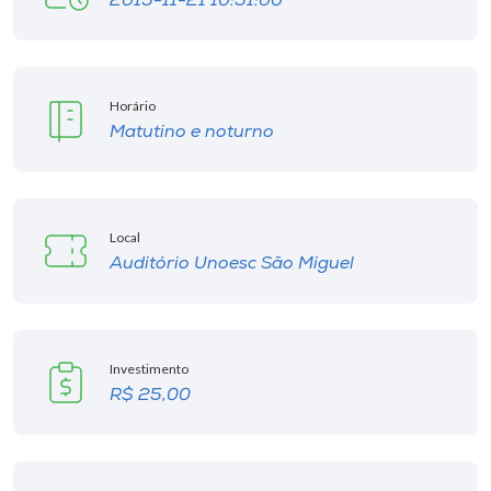
2015-11-21 10:51:00
I.nova
Horário
Diplomados
Matutino e noturno
Cultura
Local
CPA
Auditório Unoesc São Miguel
Biblioteca
Investimento
Editora
R$ 25,00
Rádio