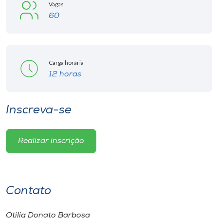
Museu
Vagas
60
Unoesc
Store
Carga horária
12 horas
Selecione
o idioma
Inscreva-se
Realizar inscrição
A+
A-
Contato
Otília Donato Barbosa