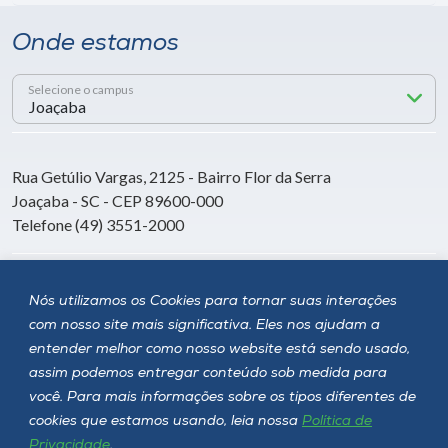
Onde estamos
Selecione o campus
Rua Getúlio Vargas, 2125 - Bairro Flor da Serra
Joaçaba - SC - CEP 89600-000
Telefone (49) 3551-2000
Siga a Unoesc
Nós utilizamos os Cookies para tornar suas interações
com nosso site mais significativa. Eles nos ajudam a
entender melhor como nosso website está sendo usado,
assim podemos entregar conteúdo sob medida para
você. Para mais informações sobre os tipos diferentes de
cookies que estamos usando, leia nossa
Política de
Privacidade
.