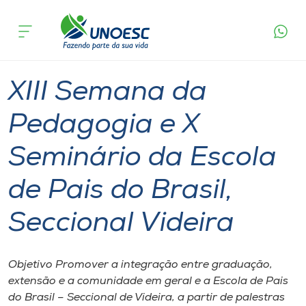
Página
O que
XIII Semana da Pedagogia e X Seminário da
inicial
acontece
Escola de Pais do Brasil, Seccional Videira
Cursos
Videira
Onde estamos
XIII Semana da
Pesquisa
Pedagogia e X
Seminário da Escola
Atendimento ao Estudante
de Pais do Brasil,
Portal de Ensino
Seccional Videira
A
Unoesc
Objetivo Promover a integração entre graduação,
extensão e a comunidade em geral e a Escola de Pais
Internacionalização
do Brasil – Seccional de Videira, a partir de palestras