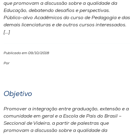
que promovam a discussão sobre a qualidade da
Educação, debatendo desafios e perspectivas.
I.nova
Público-alvo Acadêmicos do curso de Pedagogia e das
demais licenciaturas e de outros cursos interessados.
Diplomados
[…]
Cultura
Publicado em 09/10/2018
Por
CPA
Biblioteca
Objetivo
Editora
Promover a integração entre graduação, extensão e a
comunidade em geral e a Escola de Pais do Brasil –
Rádio
Seccional de Videira, a partir de palestras que
promovam a discussão sobre a qualidade da