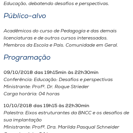
Museu
Educação, debatendo desafios e perspectivas.
Público-alvo
Unoesc
Store
Acadêmicos do curso de Pedagogia e das demais
licenciaturas e de outros cursos interessados.
Membros da Escola e Pais. Comunidade em Geral.
Programação
Selecione
o idioma
09/10/2018 das 19h15min às 22h30min
Conferência: Educação: Desafios e perspectivas
Ministrante: Profº. Dr. Roque Strieder
A+
Carga horária: 04 horas
A-
10/10/2018 das 19h15 às 22h30min
Palestra: Eixos estruturantes da BNCC e os desafios de
sua implantação
Ministrante: Profª. Dra. Marilda Pasqual Schneider