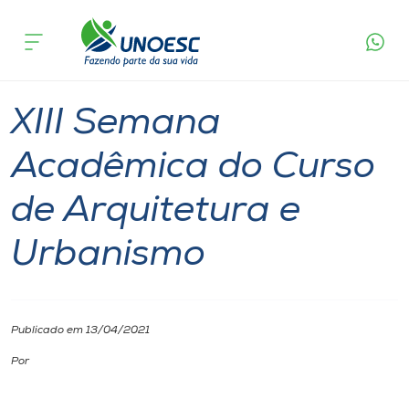
Página
O que
XIII Semana Acadêmica do Curso de
inicial
acontece
Arquitetura e Urbanismo
Cursos
São Miguel do Oeste
Onde estamos
XIII Semana
Pesquisa
Acadêmica do Curso
de Arquitetura e
Atendimento ao Estudante
Urbanismo
Portal de Ensino
A
Publicado em 13/04/2021
Unoesc
Por
Internacionalização