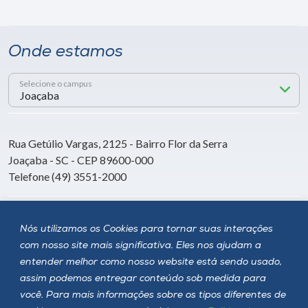
Onde estamos
Selecione o campus
Rua Getúlio Vargas, 2125 - Bairro Flor da Serra
Joaçaba - SC - CEP 89600-000
Telefone (49) 3551-2000
Siga a Unoesc
Nós utilizamos os Cookies para tornar suas interações
com nosso site mais significativa. Eles nos ajudam a
entender melhor como nosso website está sendo usado,
assim podemos entregar conteúdo sob medida para
você. Para mais informações sobre os tipos diferentes de