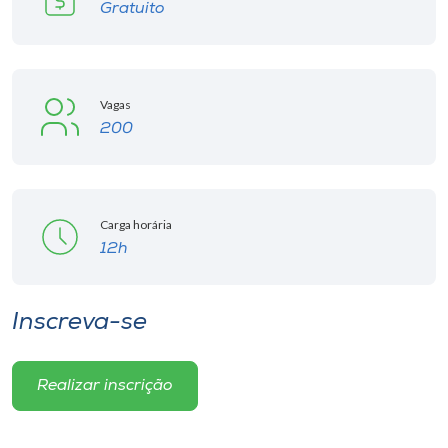
Museu
Gratuito
Unoesc
Store
Vagas
200
Selecione
o idioma
Carga horária
12h
A+
Inscreva-se
A-
Realizar inscrição