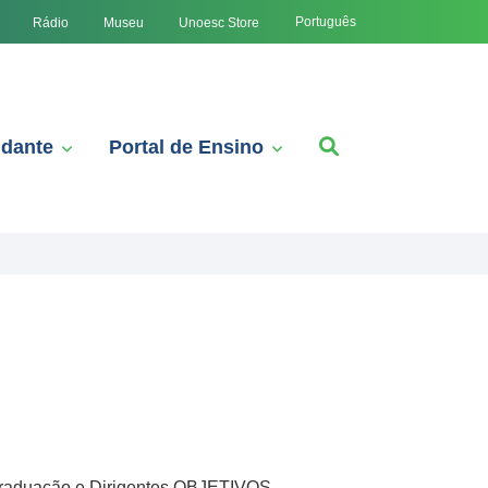
Português
Rádio
Museu
Unoesc Store
udante
Portal de Ensino
 Graduação e Dirigentes OBJETIVOS