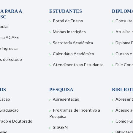
A PARA A
ESTUDANTES
DIPLOM
SC
Portal de Ensino
Consulta
bular
Minhas inscrições
Atualize
ema ACAFE
Secretaria Acadêmica
Diploma D
 ingressar
Calendário Acadêmico
Cursos e
s de Estudo
Atendimento ao Estudante
Fale Con
OS
PESQUISA
BIBLIO
uação
Apresentação
Apresen
Graduação
Programas de Incentivo à
Acesso a
Pesquisa
rado e Doutorado
Como Fu
SISGEN
nsão
Bibliotec