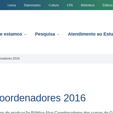
I.nova
Diplomados
Cultura
CPA
Biblioteca
Editora
e estamos
Pesquisa
Atendimento ao Est
denadores 2016
Coordenadores 2016
rsos de graduação Público Alvo Coordenadores dos cursos de