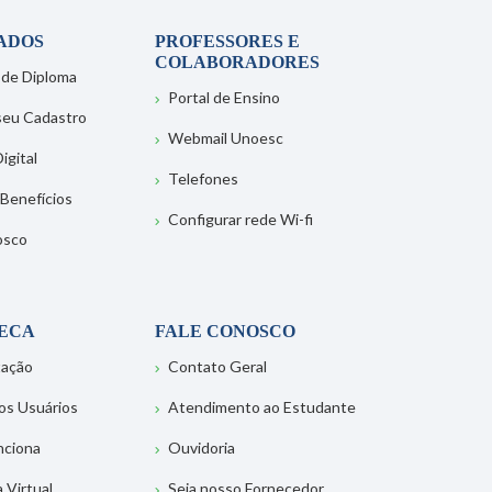
ADOS
PROFESSORES E
COLABORADORES
 de Diploma
Portal de Ensino
 seu Cadastro
Webmail Unoesc
igital
Telefones
 Benefícios
Configurar rede Wi-fi
osco
TECA
FALE CONOSCO
tação
Contato Geral
os Usuários
Atendimento ao Estudante
nciona
Ouvidoria
a Virtual
Seja nosso Fornecedor