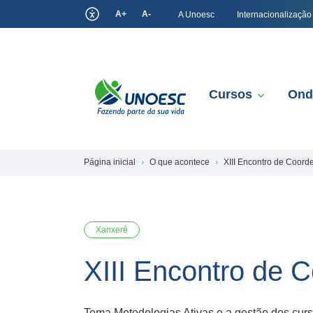
A+
A-
A Unoesc
Internacionalização
Cursos
Ond
Página inicial
O que acontece
XIII Encontro de Coor
Xanxerê
XIII Encontro de 
Tema Metodologias Ativas e a gestão dos cu