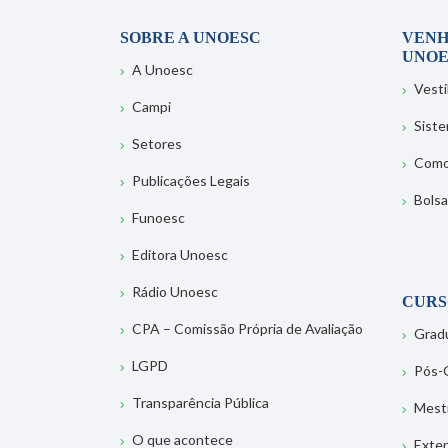
SOBRE A UNOESC
VENH
UNOE
A Unoesc
Vesti
Campi
Sist
Setores
Como
Publicações Legais
Bolsa
Funoesc
Editora Unoesc
Rádio Unoesc
CURS
CPA – Comissão Própria de Avaliação
Grad
LGPD
Pós-
Transparência Pública
Mest
O que acontece
Exte