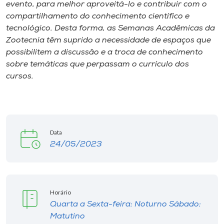
Museu
evento, para melhor aproveitá-lo e contribuir com o
compartilhamento do conhecimento científico e
tecnológico. Desta forma, as Semanas Acadêmicas da
Unoesc
Zootecnia têm suprido a necessidade de espaços que
Store
possibilitem a discussão e a troca de conhecimento
sobre temáticas que perpassam o currículo dos
cursos.
Selecione
o idioma
Data
24/05/2023
A+
A-
Horário
Quarta a Sexta-feira: Noturno Sábado:
Matutino