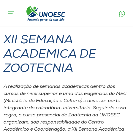
Página
O que
XII SEMANA ACADEMICA DE
inicial
acontece
ZOOTECNIA
Cursos
Xanxerê
Onde estamos
XII SEMANA
Pesquisa
ACADEMICA DE
ZOOTECNIA
Atendimento ao Estudante
Portal de Ensino
A realização de semanas acadêmicas dentro dos
cursos de nível superior é uma das exigências do MEC
(Ministério da Educação e Cultura) e deve ser parte
A
integrante do calendário universitário. Seguindo essa
Unoesc
regra, o curso presencial de Zootecnia da UNOESC
organizam, sob responsabilidade do Centro
Internacionalização
Acadêmico e Coordenação, a XII Semana Acadêmica