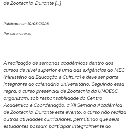
de Zootecnia. Durante […]
I.nova
Publicado em 10/05/2023
Diplomados
Por extensaoxxe
Cultura
A realização de semanas acadêmicas dentro dos
CPA
cursos de nível superior é uma das exigências do MEC
(Ministério da Educação e Cultura) e deve ser parte
Biblioteca
integrante do calendário universitário. Seguindo essa
regra, o curso presencial de Zootecnia da UNOESC
organizam, sob responsabilidade do Centro
Editora
Acadêmico e Coordenação, a XII Semana Acadêmica
de Zootecnia. Durante este evento, o curso não realiza
Rádio
outras atividades curriculares, permitindo que seus
estudantes possam participar integralmente do