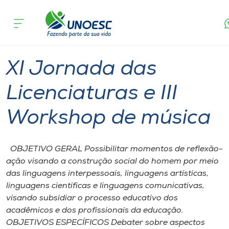
Página
O que
XI Jornada das Licenciaturas e III Worksh
inicial
acontece
música
Cursos
Joaçaba
Onde estamos
XI Jornada das
Pesquisa
Licenciaturas e III
Workshop de música
Atendimento ao Estudante
Portal de Ensino
OBJETIVO GERAL Possibilitar momentos de reflexão-
ação visando a construção social do homem por meio
das linguagens interpessoais, linguagens artísticas,
A
linguagens científicas e linguagens comunicativas,
Unoesc
visando subsidiar o processo educativo dos
acadêmicos e dos profissionais da educação.
Internacionalização
OBJETIVOS ESPECÍFICOS Debater sobre aspectos