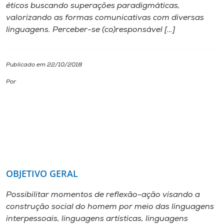
éticos buscando superações paradigmáticas,
valorizando as formas comunicativas com diversas
I.nova
linguagens. Perceber-se (co)responsável […]
Diplomados
Publicado em 22/10/2018
Cultura
Por
CPA
Biblioteca
Editora
OBJETIVO GERAL
Possibilitar momentos de reflexão-ação visando a
Rádio
construção social do homem por meio das linguagens
interpessoais, linguagens artísticas, linguagens