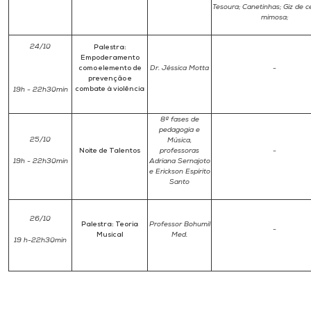
Tesoura; Canetinhas; Giz de ce
mimosa;
24/10
Palestra:
Empoderamento
como elemento de
Dr. Jéssica Motta
-
prevenção e
combate à violência
19h - 22h30min
8ª fases de
pedagogia e
25/10
Música,
Noite de Talentos
professoras
-
19h - 22h30min
Adriana Sernajoto
e Erickson Espírito
Santo
26/10
Palestra: Teoria
Professor Bohumil
-
Musical
Med.
19 h-22h30min