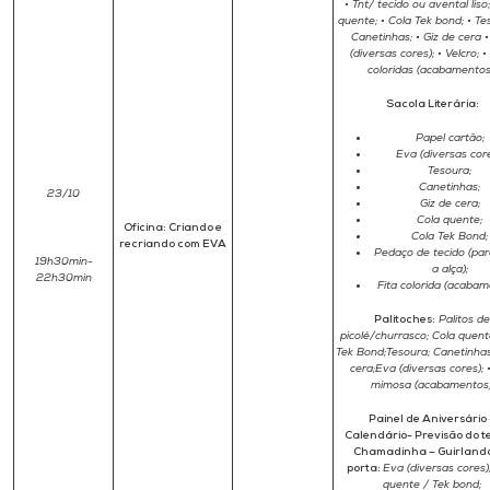
• Tnt/ tecido ou avental liso;
quente; • Cola Tek bond; • Te
Canetinhas; • Giz de cera 
(diversas cores); • Velcro; •
coloridas (acabamentos
Sacola Literária:
Papel cartão;
Eva (diversas core
Tesoura;
Canetinhas;
23/10
Giz de cera;
Cola quente;
Oficina: Criando e
Cola Tek Bond;
recriando com EVA
Pedaço de tecido (par
19h30min-
a alça);
22h30min
Fita colorida (acabam
Palitoches:
Palitos de
picolé/churrasco; Cola quent
Tek Bond;Tesoura; Canetinhas
cera;Eva (diversas cores); •
mimosa (acabamentos)
Painel de Aniversário 
Calendário- Previsão do 
Chamadinha – Guirland
porta:
Eva (diversas cores)
quente / Tek bond;