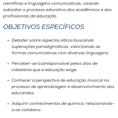
Museu
científicas e linguagens comunicativas, visando
subsidiar o processo educativo dos acadêmicos e dos
profissionais da educação.
Unoesc
Store
OBJETIVOS ESPECÍFICOS
Debater sobre aspectos éticos buscando
superações paradigmáticas, valorizando as
Selecione
formas comunicativas com diversas linguagens.
o idioma
Perceber-se (co)responsável pelos atos de
cidadania que a educação exige.
A+
Conhecer a perspectiva de educação musical no
A-
processo de aprendizagem e desenvolvimento dos
educandos.
Adquirir conhecimentos de química, relacionando-
a ao cotidiano.