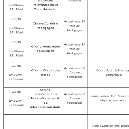
e aspectos
Rodrigues
relevantes da lei
19h30min-
Maria da Penha
22h30min
23/10
Acadêmicas 8ª
Oficina: Culinária
fase de
-
Pedagógica
19h30min-
Pedagogia
22h30min
23/10
Acadêmicas 8ª
Oficina: Afetividade
fase de
-
e Educação
19h30min-
Pedagogia
22h30min
23/10
Acadêmicas 8ª
Oficina: Circuito das
Obs.: utilizar tênis e rou
fase de
19h30min -
letras
confortável
Pedagogia
22h30min
Oficina:
23/10
Trabalhando a
Acadêmicas 8ª
Papel cartão claro, tesoura, 
Matemática a partir
fase de
régua e canetinhas.
19h30min -
da
Pedagogia
22h30min
Interdisciplinaridade
Item 1: Lata de leite, tecid