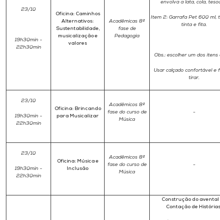
envolva a lata, cola, teso
23/10
Oficina: Caminhos
Item 2: Garrafa Pet 600 ml, 
Alternativos:
Acadêmicas 8ª
tinta e fita.
Sustentabilidade,
fase de
musicalização e
Pedagogia
19h30min -
valores
22h30min
Obs.: escolher um dos itens 
Usar calçado confortável e f
tirar.
23/10
Acadêmicos 8ª
Oficina: Brincando
fase do curso de
-
19h30min -
para Musicalizar
Música
22h30min
23/10
Acadêmicos 8ª
Oficina: Música e
fase do curso de
-
19h30min -
Inclusão
Música
22h30min
Construção do avental
Contação de Histórias