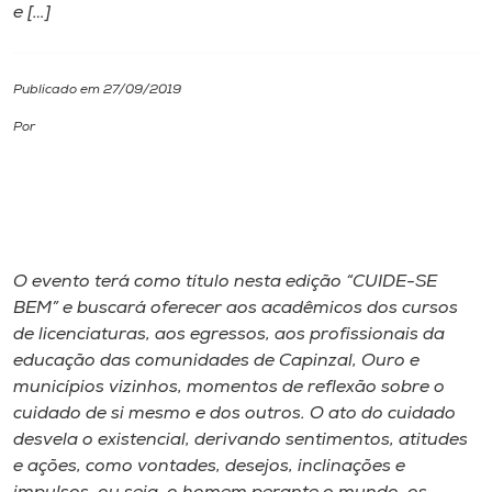
e […]
I.nova
Publicado em 27/09/2019
Diplomados
Por
Cultura
CPA
O evento terá como título nesta edição “CUIDE-SE
Biblioteca
BEM” e buscará oferecer aos acadêmicos dos cursos
de licenciaturas, aos egressos, aos profissionais da
educação das comunidades de Capinzal, Ouro e
Editora
municípios vizinhos, momentos de reflexão sobre o
cuidado de si mesmo e dos outros. O ato do cuidado
Rádio
desvela o existencial, derivando sentimentos, atitudes
e ações, como vontades, desejos, inclinações e