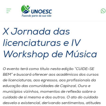
Página
O que
X Jornada das licenciaturas e IV Workshop
inicial
acontece
de Música
Cursos
Capinzal
Onde estamos
X Jornada das
Pesquisa
licenciaturas e IV
Workshop de Música
Atendimento ao Estudante
Portal de Ensino
O evento terá como título nesta edição “CUIDE-SE
BEM” e buscará oferecer aos acadêmicos dos cursos
de licenciaturas, aos egressos, aos profissionais da
A
educação das comunidades de Capinzal, Ouro e
Unoesc
municípios vizinhos, momentos de reflexão sobre o
cuidado de si mesmo e dos outros. O ato do cuidado
Internacionalização
desvela o existencial, derivando sentimentos, atitudes