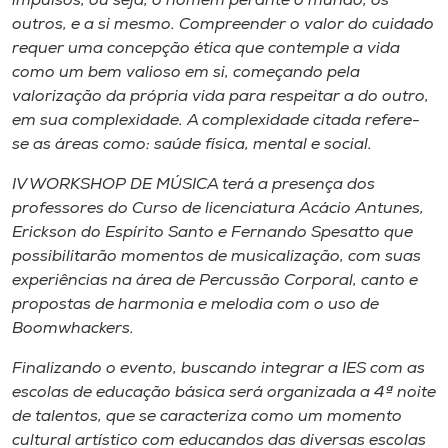
impulsos, ou seja, o homem perante o mundo, os
Museu
outros, e a si mesmo. Compreender o valor do cuidado
requer uma concepção ética que contemple a vida
Unoesc
como um bem valioso em si, começando pela
Store
valorização da própria vida para respeitar a do outro,
em sua complexidade. A complexidade citada refere-
se as áreas como: saúde física, mental e social.
IV WORKSHOP DE MÚSICA terá a presença dos
Selecione
o idioma
professores do Curso de licenciatura Acácio Antunes,
Erickson do Espírito Santo e Fernando Spesatto que
possibilitarão momentos de musicalização, com suas
experiências na área de Percussão Corporal, canto e
A+
propostas de harmonia e melodia com o uso de
A-
Boomwhackers.
Finalizando o evento, buscando integrar a IES com as
escolas de educação básica será organizada a 4ª noite
de talentos, que se caracteriza como um momento
cultural artístico com educandos das diversas escolas