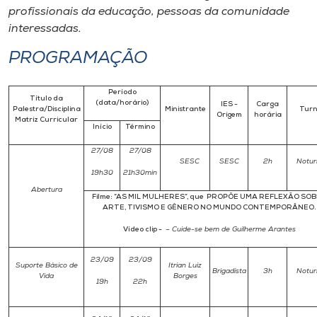
profissionais da educação, pessoas da comunidade
interessadas.
PROGRAMAÇÃO
Período
Título da
(data/horário)
IES -
Carga
Palestra/Disciplina
Ministrante
Tur
Origem
horária
Matriz Curricular
Início
Término
27/08
27/08
SESC
SESC
2h
Notur
19h30
21h30min
Abertura
Filme: “AS MIL MULHERES”, que PROPÕE UMA REFLEXÃO SO
ARTE, TIVISMO E GÊNERO NO MUNDO CONTEMPORÂNEO.
Vídeo clip -
– Cuide-se bem de Guilherme Arantes
23/09
23/09
Suporte Básico de
Itrian Luiz
Brigadista
3h
Notur
Vida
Borges
19h
22h