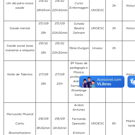
24/10
24/10
Um dia para nossa
Curso
3h
Notur
saúde
Enfermagem
19h15min
22h30min
UNOESC
25/09
25/09
Scheila
Saúde mental
Beatriz
UNOESC
3h
Notur
19h
20h30min
Sehnem
26/10
26/10
Saúde social, boas
Tânia Durigon
Unoesc
3h
maneiras e etiqueta
19h
22h30min
8ª fases de
pedagogia e
Música,
Noite de Talentos
27/09
27/09
Notur
professoras
Adriana
19h
22h
3h
Sernajoto e
Roselange
Santo
Acácio
Antunes
Percussão Musical
28/09
28/09
Fernando
Manhã
Canto
Spessato
UNOESC
6h
tard
8h30min
11h30min
Boomwhackers
Erickson