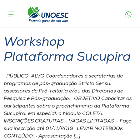
Página inicial
O que acontece
Workshop Plataforma Sucupira
Cursos
Chapecó
Onde estamos
Workshop
Pesquisa
Plataforma Sucupira
Atendimento ao Estudante
PÚBLICO-ALVO Coordenadores e secretarias de
programas de pós-graduação Stricto Sensu,
Portal de Ensino
assessores de Pró-reitoria e/ou das Diretorias de
Pesquisa e Pós-graduação. OBJETIVO Capacitar os
participantes sobre o preenchimento da Plataforma
A
Sucupira, em especial, o Módulo COLETA.
Unoesc
INSCRIÇÕES GRATUITAS – VAGAS LIMITADAS – Faça
sua inscrição até 01/11/2019 LEVAR NOTEBOOK
Internacionalização
CONTEÚDO: • Apresentação […]