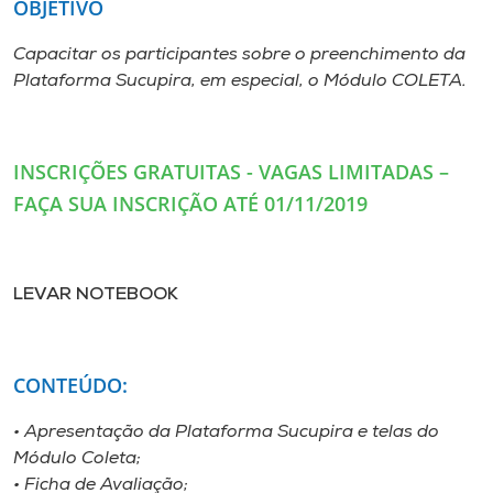
OBJETIVO
Museu
Capacitar os participantes sobre o preenchimento da
Unoesc
Plataforma Sucupira, em especial, o Módulo COLETA.
Store
INSCRIÇÕES GRATUITAS - VAGAS LIMITADAS –
FAÇA SUA INSCRIÇÃO ATÉ 01/11/2019
Selecione
o idioma
LEVAR NOTEBOOK
A+
A-
CONTEÚDO:
• Apresentação da Plataforma Sucupira e telas do
Módulo Coleta;
• Ficha de Avaliação;