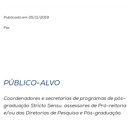
I.nova
Publicado em 05/11/2019
Por
Diplomados
Cultura
CPA
PÚBLICO-ALVO
Biblioteca
Coordenadores e secretarias de programas de pós-
Editora
graduação
Stricto Sensu
, assessores de Pró-reitoria
e/ou das Diretorias de Pesquisa e Pós-graduação.
Rádio