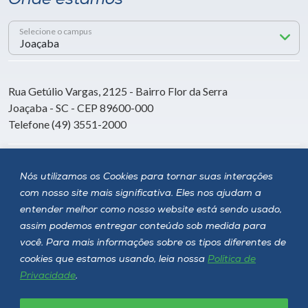
Onde estamos
Selecione o campus
Rua Getúlio Vargas, 2125 - Bairro Flor da Serra
Joaçaba - SC - CEP 89600-000
Telefone (49) 3551-2000
Siga a Unoesc
Nós utilizamos os Cookies para tornar suas interações
com nosso site mais significativa. Eles nos ajudam a
entender melhor como nosso website está sendo usado,
assim podemos entregar conteúdo sob medida para
você. Para mais informações sobre os tipos diferentes de
cookies que estamos usando, leia nossa
Política de
Privacidade
.