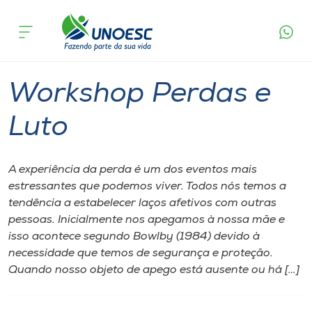
Página inicial
O que acontece
Workshop Perdas e Luto
Cursos
Joaçaba
Onde estamos
Workshop Perdas e
Pesquisa
Luto
Atendimento ao Estudante
A experiência da perda é um dos eventos mais
estressantes que podemos viver. Todos nós temos a
Portal de Ensino
tendência a estabelecer laços afetivos com outras
pessoas. Inicialmente nos apegamos à nossa mãe e
isso acontece segundo Bowlby (1984) devido à
A
necessidade que temos de segurança e proteção.
Unoesc
Quando nosso objeto de apego está ausente ou há […]
Internacionalização