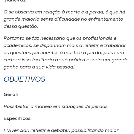
maneiras.
Museu
O se observa em relação à morte e a perda, é que há
grande maioria sente dificuldade no enfrentamento
Unoesc
dessa questão.
Store
Portanto se faz necessário que os profissionais e
acadêmicos, se disponham mais a refletir e trabalhar
as questões pertinentes à morte e a perda, pois com
Selecione
certeza isso facilitaria a sua prática e seria um grande
o idioma
ganho para a sua vida pessoal
OBJETIVOS
A+
Geral:
A-
Possibilitar o manejo em situações de perdas.
Específicos:
I. Vivenciar, refletir e debater, possibilitando maior