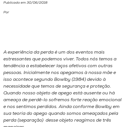
Publicado em 30/06/2018
I.nova
Por
Diplomados
Cultura
A experiência da perda é um dos eventos mais
estressantes que podemos viver. Todos nós temos a
CPA
tendência a estabelecer laços afetivos com outras
pessoas. Inicialmente nos apegamos à nossa mãe e
Biblioteca
isso acontece segundo Bowlby (1984) devido à
necessidade que temos de segurança e proteção.
Quando nosso objeto de apego está ausente ou há
Editora
ameaça de perdê-lo sofremos forte reação emocional
e nos sentimos perdidos. Ainda conforme Bowlby em
Rádio
sua teoria do apego quando somos ameaçados pela
perda (separação) desse objeto reagimos de três