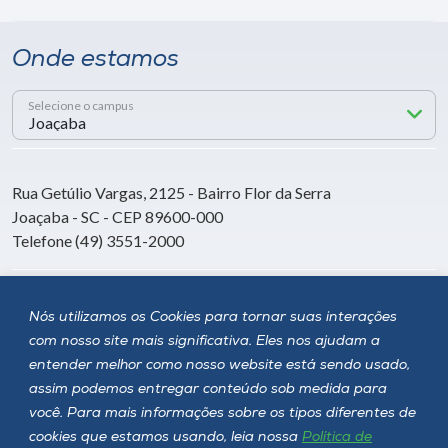
Onde estamos
Selecione o campus
Rua Getúlio Vargas, 2125 - Bairro Flor da Serra
Joaçaba - SC - CEP 89600-000
Telefone (49) 3551-2000
Siga a Unoesc
Nós utilizamos os Cookies para tornar suas interações
com nosso site mais significativa. Eles nos ajudam a
entender melhor como nosso website está sendo usado,
assim podemos entregar conteúdo sob medida para
você. Para mais informações sobre os tipos diferentes de
cookies que estamos usando, leia nossa
Política de