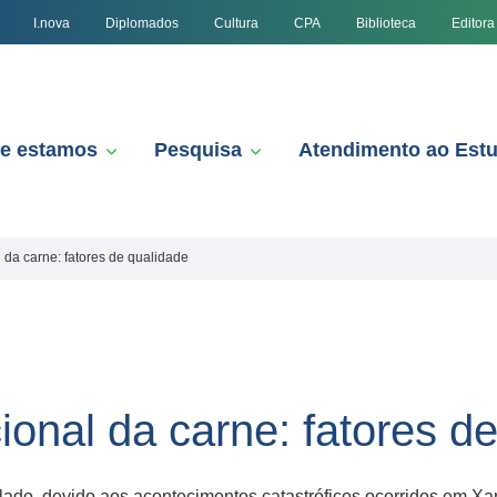
I.nova
Diplomados
Cultura
CPA
Biblioteca
Editora
e estamos
Pesquisa
Atendimento ao Est
 da carne: fatores de qualidade
onal da carne: fatores d
do, devido aos acontecimentos catastróficos ocorridos em 