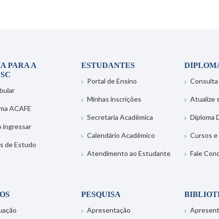
A PARA A
ESTUDANTES
DIPLOM
SC
Portal de Ensino
Consulta
bular
Minhas inscrições
Atualize
ema ACAFE
Secretaria Acadêmica
Diploma D
 ingressar
Calendário Acadêmico
Cursos e
s de Estudo
Atendimento ao Estudante
Fale Con
OS
PESQUISA
BIBLIO
uação
Apresentação
Apresen