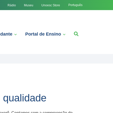
Português
Rádio
Museu
Unoesc Store
udante
Portal de Ensino
e qualidade
Xanxerê. Contamos com a compreensão de