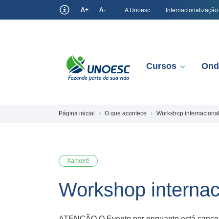
A+
A-
A Unoesc
Internacionalização
Cursos
Ond
Página inicial
O que acontece
Workshop internacional
Xanxerê
Workshop internaci
ATENÇÃO O Evento por enquanto está cancela