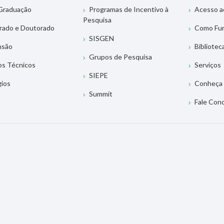
Graduação
Programas de Incentivo à
Acesso a
Pesquisa
rado e Doutorado
Como Fu
SISGEN
nsão
Bibliotec
Grupos de Pesquisa
os Técnicos
Serviços
SIEPE
gios
Conheça 
Summit
Fale Con