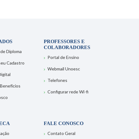
ADOS
PROFESSORES E
COLABORADORES
 de Diploma
Portal de Ensino
 seu Cadastro
Webmail Unoesc
igital
Telefones
 Benefícios
Configurar rede Wi-fi
osco
TECA
FALE CONOSCO
tação
Contato Geral