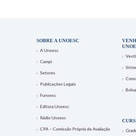
SOBRE A UNOESC
VENH
UNOE
A Unoesc
Vesti
Campi
Sist
Setores
Como
Publicações Legais
Bolsa
Funoesc
Editora Unoesc
Rádio Unoesc
CURS
CPA – Comissão Própria de Avaliação
Grad