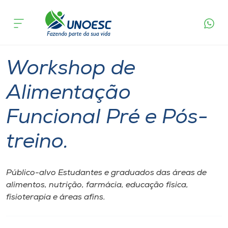
Página
O que
Workshop de Alimentação Funcional Pré e
inicial
acontece
Pós-treino.
Cursos
São Miguel do Oeste
Onde estamos
Workshop de
Pesquisa
Alimentação
Funcional Pré e Pós-
Atendimento ao Estudante
treino.
Portal de Ensino
Público-alvo Estudantes e graduados das áreas de
A
alimentos, nutrição, farmácia, educação física,
Unoesc
fisioterapia e áreas afins.
Internacionalização