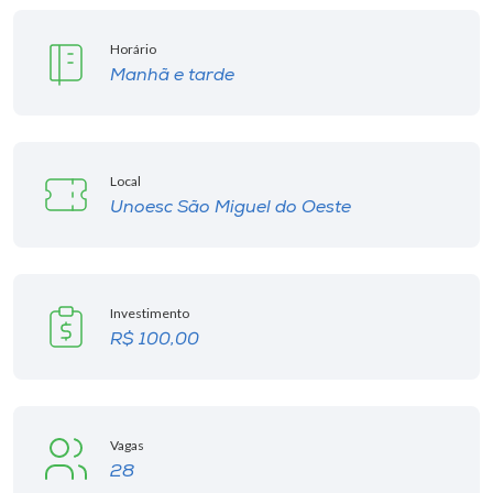
Museu
Horário
Unoesc
Manhã e tarde
Store
Local
Unoesc São Miguel do Oeste
Selecione
o idioma
Investimento
A+
R$ 100,00
A-
Vagas
28