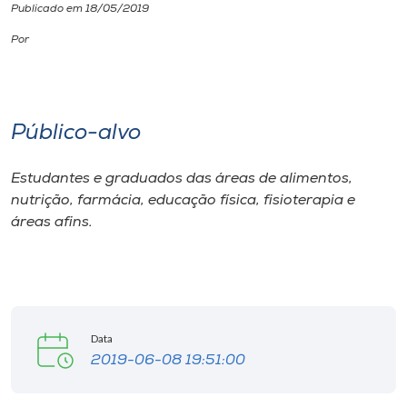
Publicado em 18/05/2019
I.nova
Por
Diplomados
Público-alvo
Cultura
Estudantes e graduados das áreas de alimentos,
CPA
nutrição, farmácia, educação física, fisioterapia e
áreas afins.
Biblioteca
Editora
Data
2019-06-08 19:51:00
Rádio