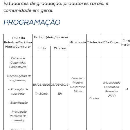
Estudantes de graduação, produtores rurais, e
comunidade em geral.
PROGRAMAÇÃO
Período (data/horário)
Título da
Carg
Palestra/Disciplina
Ministrante
Titulação
IES - Origem
horár
Matriz Curricular
Início
Término
Cultivo de
Cogumelos
Comestíveis:
- Noções gerais de
Francisco
cogumelos;
Menino
Universidade
19/03/2016
19/03/2016
Destéfanis
Federal do
- Produção de
4
Vítola
Paraná -
substrato
7h 30min
11h
UFPR
Doutor
- Esterilização
- Inoculação
(técnicas de
assepsia)