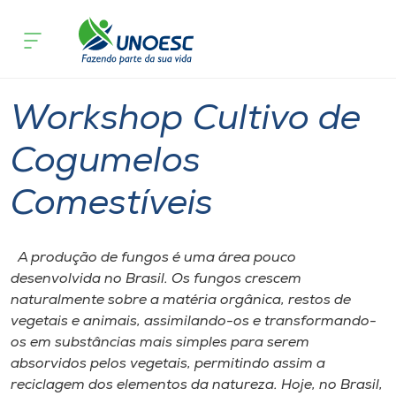
Página inicial
O que acontece
Workshop Cultivo de Cogumelos Comes
Cursos
Joaçaba
Onde estamos
Workshop Cultivo de
Pesquisa
Cogumelos
Comestíveis
Atendimento ao Estudante
Portal de Ensino
A produção de fungos é uma área pouco
desenvolvida no Brasil. Os fungos crescem
naturalmente sobre a matéria orgânica, restos de
A
vegetais e animais, assimilando-os e transformando-
Unoesc
os em substâncias mais simples para serem
absorvidos pelos vegetais, permitindo assim a
Internacionalização
reciclagem dos elementos da natureza. Hoje, no Brasil,