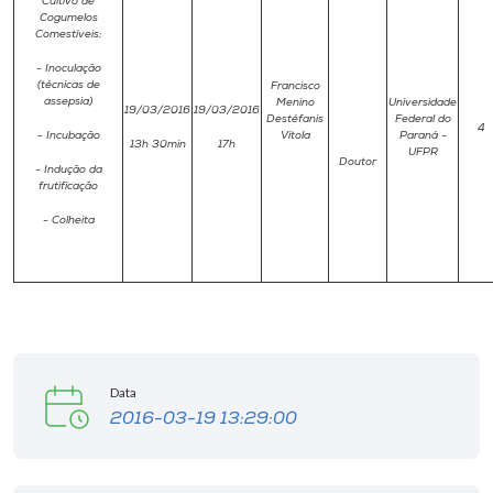
Cultivo de
Cogumelos
Comestíveis:
- Inoculação
(técnicas de
Francisco
assepsia)
Menino
Universidade
19/03/2016
19/03/2016
Destéfanis
Federal do
4
- Incubação
Vítola
Paraná -
13h 30min
17h
UFPR
Doutor
- Indução da
frutificação
- Colheita
Data
2016-03-19 13:29:00