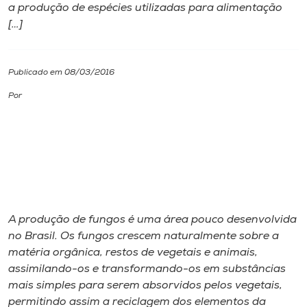
a produção de espécies utilizadas para alimentação
[…]
I.nova
Diplomados
Publicado em 08/03/2016
Por
Cultura
CPA
Biblioteca
A produção de fungos é uma área pouco desenvolvida
Editora
no Brasil. Os fungos crescem naturalmente sobre a
matéria orgânica, restos de vegetais e animais,
assimilando-os e transformando-os em substâncias
Rádio
mais simples para serem absorvidos pelos vegetais,
permitindo assim a reciclagem dos elementos da