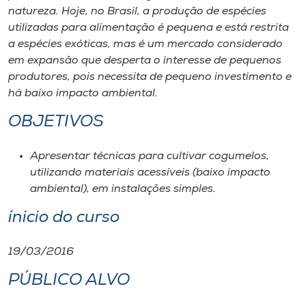
Museu
natureza. Hoje, no Brasil, a produção de espécies
utilizadas para alimentação é pequena e está restrita
a espécies exóticas, mas é um mercado considerado
Unoesc
em expansão que desperta o interesse de pequenos
Store
produtores, pois necessita de pequeno investimento e
há baixo impacto ambiental.
OBJETIVOS
Selecione
o idioma
Apresentar técnicas para cultivar cogumelos,
utilizando materiais acessíveis (baixo impacto
ambiental), em instalações simples.
A+
ínicio do curso
A-
19/03/2016
PÚBLICO ALVO