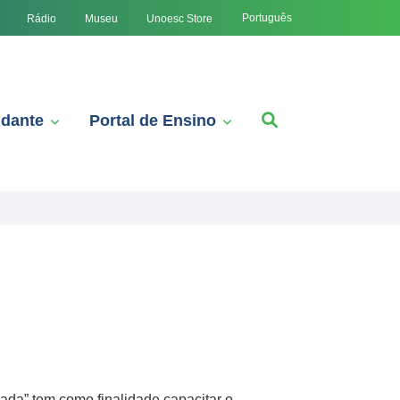
Português
Rádio
Museu
Unoesc Store
udante
Portal de Ensino
zada” tem como finalidade capacitar o