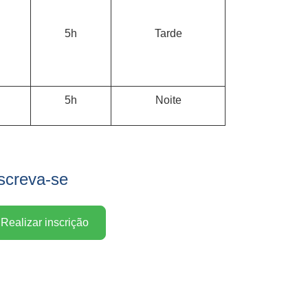
5h
Tarde
5h
Noite
screva-se
Realizar inscrição