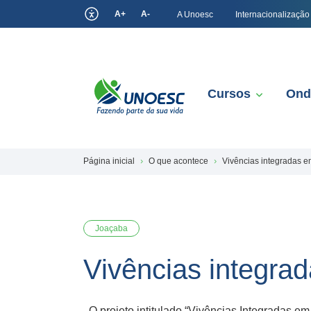
A+
A-
A Unoesc
Internacionalização
Cursos
Ond
Página inicial
O que acontece
Vivências integradas e
Joaçaba
Vivências integra
O projeto intitulado “Vivências Integradas em