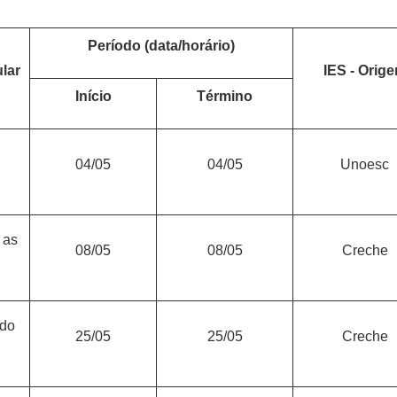
Período (data/horário)
ular
IES - Orig
Início
Término
04/05
04/05
Unoesc
 as
08/05
08/05
Creche
 do
25/05
25/05
Creche