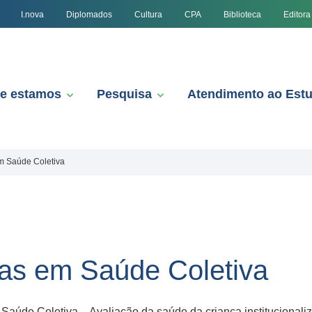
I.nova
Diplomados
Cultura
CPA
Biblioteca
Editora
e estamos
Pesquisa
Atendimento ao Est
m Saúde Coletiva
das em Saúde Coletiva
 Saúde Coletiva – Avaliação da saúde da criança institucionali