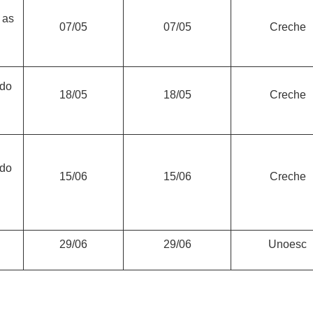
 as
07/05
07/05
Creche
 do
18/05
18/05
Creche
 do
15/06
15/06
Creche
29/06
29/06
Unoesc