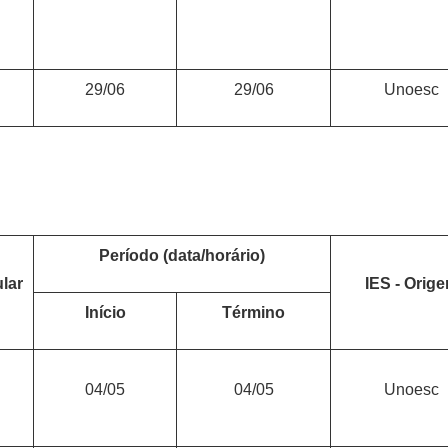
29/06
29/06
Unoesc
Período (data/horário)
ular
IES - Orig
Início
Término
04/05
04/05
Unoesc