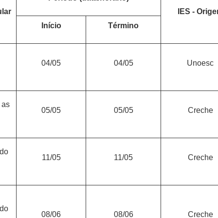
ular
IES - Orig
Início
Término
04/05
04/05
Unoesc
 as
05/05
05/05
Creche
 do
11/05
11/05
Creche
 do
08/06
08/06
Creche