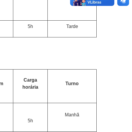
5h
Tarde
Carga
em
Turno
horária
Manhã
5h