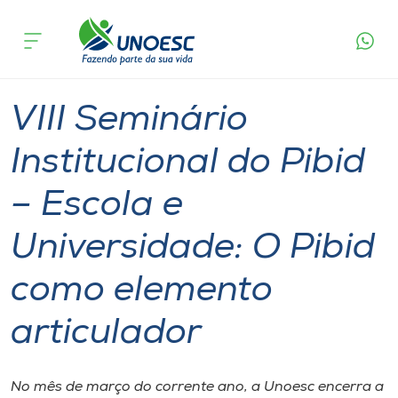
Página
O que
VIII Seminário Institucional do Pibid – Escola e
inicial
acontece
Universidade: O Pibid como elemento articulador
Cursos
Joaçaba
Onde estamos
VIII Seminário
Pesquisa
Institucional do Pibid
– Escola e
Atendimento ao Estudante
Universidade: O Pibid
Portal de Ensino
como elemento
A
articulador
Unoesc
Internacionalização
No mês de março do corrente ano, a Unoesc encerra a