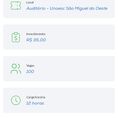
Museu
Local
Auditório - Unoesc São Miguel do Oeste
Unoesc
Store
Investimento
R$ 35,00
Selecione
o idioma
Vagas
100
A+
A-
Carga horária
12 horas