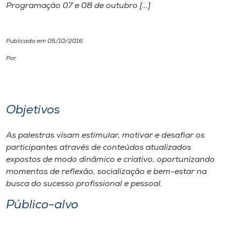
Programação 07 e 08 de outubro […]
I.nova
Publicado em 05/10/2016
Diplomados
Por
Cultura
Objetivos
CPA
As palestras visam estimular, motivar e desafiar os
Biblioteca
participantes através de conteúdos atualizados
expostos de modo dinâmico e criativo, oportunizando
Editora
momentos de reflexão, socialização e bem-estar na
busca do sucesso profissional e pessoal.
Rádio
Público-alvo