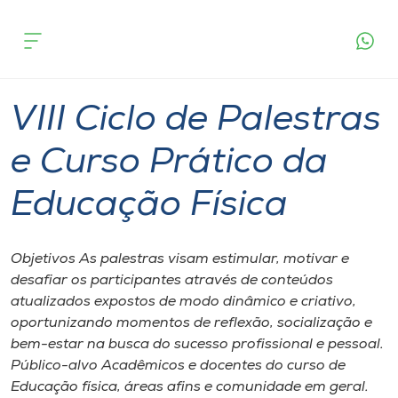
Página
O que
VIII Ciclo de Palestras e Curso Prático da
inicial
acontece
Educação Física
Cursos
Videira
Onde estamos
VIII Ciclo de Palestras
Pesquisa
e Curso Prático da
Educação Física
Atendimento ao Estudante
Portal de Ensino
Objetivos As palestras visam estimular, motivar e
desafiar os participantes através de conteúdos
atualizados expostos de modo dinâmico e criativo,
A
oportunizando momentos de reflexão, socialização e
Unoesc
bem-estar na busca do sucesso profissional e pessoal.
Público-alvo Acadêmicos e docentes do curso de
Internacionalização
Educação física, áreas afins e comunidade em geral.