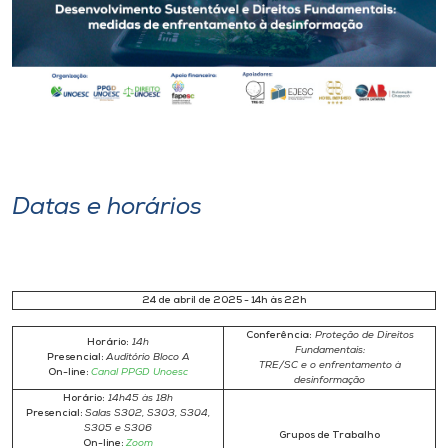
Museu
Unoesc
Store
Selecione
Datas e horários
o idioma
A+
24 de abril de 2025 - 14h às 22h
A-
Conferência:
Proteção de Direitos
Horário:
14h
Fundamentais:
Presencial:
Auditório Bloco A
TRE/SC e o enfrentamento à
On-line:
Canal PPGD Unoesc
desinformação
Horário:
14h45 às 18h
Presencial:
Salas S302, S303, S304,
S305 e S306
Grupos de Trabalho
On-line:
Zoom