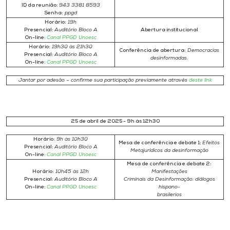
ID da reunião:
943 3381 8593
Senha:
ppgd
Horário:
19h
Presencial:
Auditório Bloco A
Abertura institucional
On-line:
Canal PPGD Unoesc
Horário:
19h30 às 21h30
Conferência de abertura:
Democracias
Presencial:
Auditório Bloco A
desinformadas.
On-line:
Canal PPGD Unoesc
Jantar por adesão – confirme sua participação previamente através
deste link
25 de abril de 2025 - 9h às 12h30
Horário:
9h às 10h30
Mesa de conferência e debate 1:
Efeitos
Presencial:
Auditório Bloco A
Metajurídicos da desinformação
On-line:
Canal PPGD Unoesc
Mesa de conferência e debate 2:
Horário:
10h45 às 12h
Manifestações
Presencial:
Auditório Bloco A
Criminais da Desinformação: diálogos
On-line:
Canal PPGD Unoesc
hispano-
brasilerios