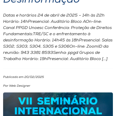
Desinformação
I.nova
Datas e horários 24 de abril de 2025 – 14h às 22h
Horário: 14hPresencial: Auditório Bloco AOn-line:
Diplomados
Canal PPGD Unoesc Conferência: Proteção de Direitos
Fundamentais:TRE/SC e o enfrentamento à
desinformação Horário: 14h45 às 18hPresencial: Salas
Cultura
S302, S303, S304, S305 e S306On-line: ZoomID da
reunião: 943 3381 8593Senha: ppgd Grupos de
CPA
Trabalho Horário: 19hPresencial: Auditório Bloco […]
Biblioteca
Publicado em 20/02/2025
Por Web Designer
Editora
Rádio