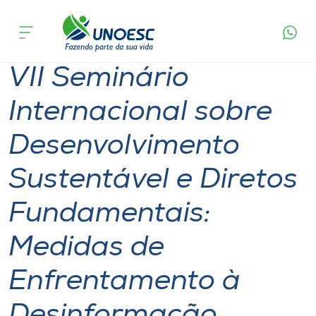
Página
O que
VII Seminário Internacional sobre
inicial
acontece
Desenvolvimento Sustentável e Diretos
Cursos
Fundamentais: Medidas de Enfrentamento à
Desinformação
VII Seminário
Onde estamos
Internacional sobre
Pesquisa
Desenvolvimento
Atendimento ao Estudante
Sustentável e Diretos
Portal de Ensino
Fundamentais:
Medidas de
A
Unoesc
Enfrentamento à
Internacionalização