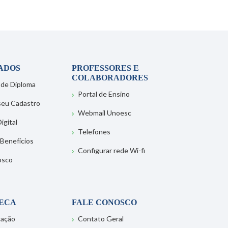
ADOS
PROFESSORES E
COLABORADORES
 de Diploma
Portal de Ensino
 seu Cadastro
Webmail Unoesc
igital
Telefones
 Benefícios
Configurar rede Wi-fi
osco
TECA
FALE CONOSCO
tação
Contato Geral