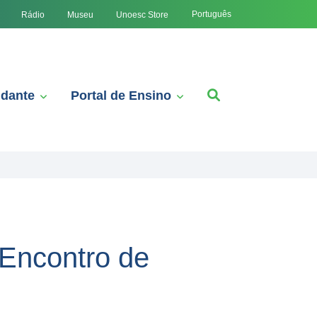
Português
Rádio
Museu
Unoesc Store
udante
Portal de Ensino
Encontro de