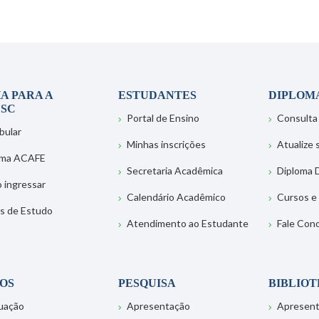
A PARA A
ESTUDANTES
DIPLOM
SC
Portal de Ensino
Consulta
bular
Minhas inscrições
Atualize
ema ACAFE
Secretaria Acadêmica
Diploma D
 ingressar
Calendário Acadêmico
Cursos e
s de Estudo
Atendimento ao Estudante
Fale Con
OS
PESQUISA
BIBLIO
uação
Apresentação
Apresen