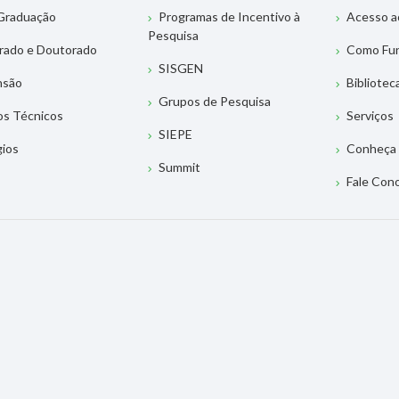
Graduação
Programas de Incentivo à
Acesso a
Pesquisa
rado e Doutorado
Como Fu
SISGEN
nsão
Bibliotec
Grupos de Pesquisa
os Técnicos
Serviços
SIEPE
gios
Conheça 
Summit
Fale Con