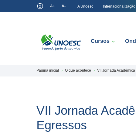
A+
A-
A Unoesc
Internacionalização
Cursos
Ond
Página inicial
O que acontece
VII Jornada Acadêmica
VII Jornada Acad
Egressos