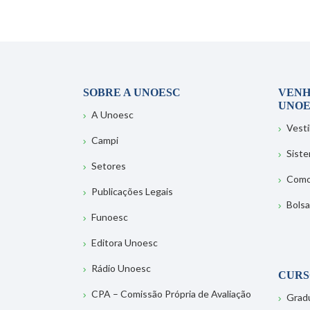
SOBRE A UNOESC
VENH
UNOE
A Unoesc
Vesti
Campi
Sist
Setores
Como
Publicações Legais
Bolsa
Funoesc
Editora Unoesc
Rádio Unoesc
CURS
CPA – Comissão Própria de Avaliação
Grad