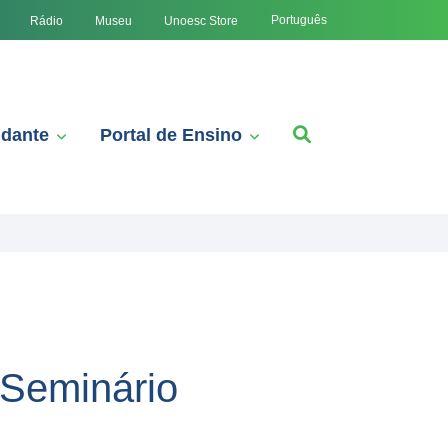
Português
Rádio
Museu
Unoesc Store
udante
Portal de Ensino
 Seminário