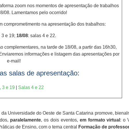
aforma zoom nos momentos de apresentação de trabalhos
8/08. Lamentamos pelo ocorrido!
am comprometimento na apresentação dos trabalhos:
, 3 e 19;
18/08
: salas 4 e 22.
 complementares, na tarde de 18/08, a partir das 16h30,
Enviaremos informações e listagem das apresentações por
e-mail!
as salas de apresentação:
, 3 e 19
|
Salas 4 e 22
a Universidade do Oeste de Santa Catarina promove, bienalme
ados,
paralelamente
, os dois eventos,
em formato virtual
: o 
áticas de Ensino, com o tema central
Formação de professo