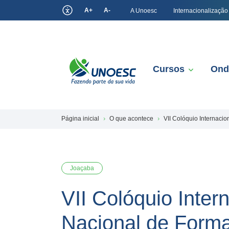
A+
A-
A Unoesc
Internacionalização
Cursos
Ond
Página inicial
O que acontece
VII Colóquio Internaci
Joaçaba
VII Colóquio Inter
Nacional de Form