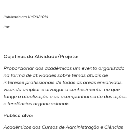
I.nova
Publicado em 12/09/2014
Por
Diplomados
Cultura
Objetivos da Atividade/Projeto:
CPA
Proporcionar aos acadêmicos um evento organizado
na forma de atividades sobre temas atuais de
Biblioteca
interesse profissionais de todas as áreas envolvidas,
visando ampliar e divulgar o conhecimento, no que
tange a atualização e ao acompanhamento das ações
Editora
e tendências organizacionais.
Público alvo:
Rádio
Acadêmicos dos Cursos de Administração e Ciências