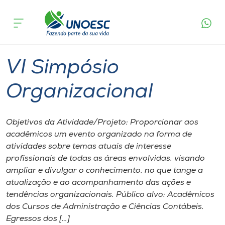
Página inicial
O que acontece
VI Simpósio Organizacional
Cursos
Xanxerê
Onde estamos
VI Simpósio
Pesquisa
Organizacional
Atendimento ao Estudante
Objetivos da Atividade/Projeto: Proporcionar aos
acadêmicos um evento organizado na forma de
Portal de Ensino
atividades sobre temas atuais de interesse
profissionais de todas as áreas envolvidas, visando
ampliar e divulgar o conhecimento, no que tange a
A
atualização e ao acompanhamento das ações e
Unoesc
tendências organizacionais. Público alvo: Acadêmicos
dos Cursos de Administração e Ciências Contábeis.
Internacionalização
Egressos dos […]