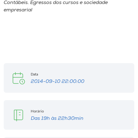
Museu
Contábeis. Egressos dos cursos e sociedade
empresarial
Unoesc
Store
Selecione
o idioma
Data
2014-09-10 22:00:00
A+
A-
Horário
Das 19h às 22h30min