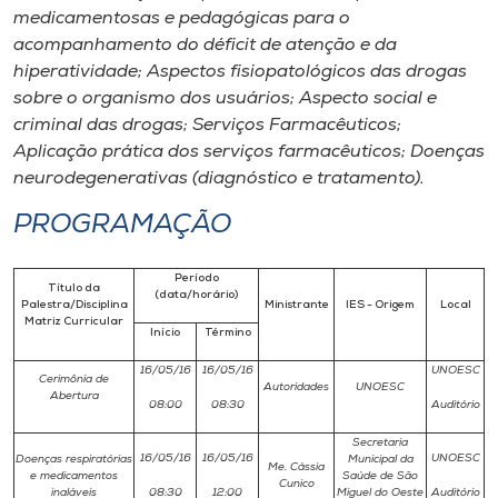
medicamentosas e pedagógicas para o
acompanhamento do déficit de atenção e da
hiperatividade; Aspectos fisiopatológicos das drogas
sobre o organismo dos usuários; Aspecto social e
criminal das drogas; Serviços Farmacêuticos;
Aplicação prática dos serviços farmacêuticos; Doenças
neurodegenerativas (diagnóstico e tratamento).
PROGRAMAÇÃO
Período
Título da
(data/horário)
Palestra/Disciplina
Ministrante
IES - Origem
Local
Matriz Curricular
Início
Término
16/05/16
16/05/16
UNOESC
Cerimônia de
Autoridades
UNOESC
Abertura
08:00
08:30
Auditório
Secretaria
16/05/16
16/05/16
UNOESC
Doenças respiratórias
Municipal da
Me. Cássia
e medicamentos
Saúde de São
Cunico
inaláveis
08:30
12:00
Miguel do Oeste
Auditório