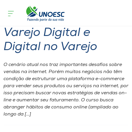
Página inicial
O que acontece
Varejo Digital e Digital no Varejo
Cursos
Varejo Digital e
Onde estamos
Digital no Varejo
Pesquisa
O cenário atual nos traz importantes desafios sobre
Atendimento ao Estudante
vendas na internet. Porém muitos negócios não têm
condição de estruturar uma plataforma e-commerce
Portal de Ensino
para vender seus produtos ou serviços na internet, por
isso precisam buscar novas estratégias de vendas on-
line e aumentar seu faturamento. O curso busca
A
abranger hábitos de consumo online (ampliado ao
Unoesc
longo da […]
Internacionalização