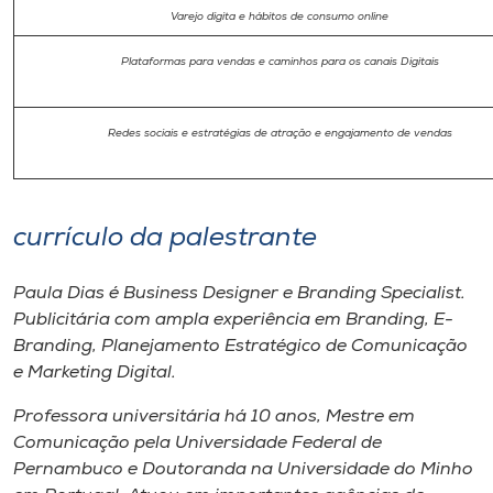
Museu
Varejo digita e hábitos de consumo online
Plataformas para vendas e caminhos para os canais Digitais
Unoesc
Store
Redes sociais e estratégias de atração e engajamento de vendas
Selecione
o idioma
currículo da palestrante
Paula Dias é Business Designer e Branding Specialist.
Publicitária com ampla experiência em Branding, E-
A+
Branding, Planejamento Estratégico de Comunicação
A-
e Marketing Digital.
Professora universitária há 10 anos, Mestre em
Comunicação pela Universidade Federal de
Pernambuco e Doutoranda na Universidade do Minho