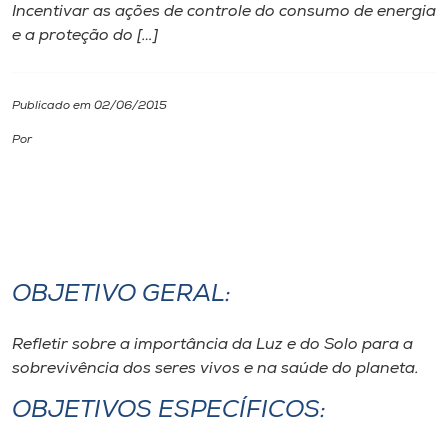
Incentivar as ações de controle do consumo de energia
e a proteção do […]
I.nova
Diplomados
Publicado em 02/06/2015
Por
Cultura
CPA
Biblioteca
OBJETIVO GERAL:
Editora
Refletir sobre a importância da Luz e do Solo para a
sobrevivência dos seres vivos e na saúde do planeta.
Rádio
OBJETIVOS ESPECÍFICOS: