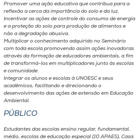
Museu
Promover uma ação educativa que contribua para a
reflexão a cerca da importância do solo e da luz.
Incentivar as ações de controle do consumo de energia
Unoesc
e a proteção do solo para produção de alimentos e
Store
não a degradação abusiva.
Multiplicar o conhecimento adquirido no Seminário
com toda escola promovendo assim ações inovadoras
através da formação de educadores ambientais, a fim
Selecione
de transformá-los em multiplicadores junto às escolas
o idioma
e comunidade.
Integrar os alunos e escolas à UNOESC e seus
acadêmicos, facilitando e direcionando o
A+
desenvolvimento das ações de extensão em Educação
A-
Ambiental.
PÚBLICO
Estudantes das escolas ensino regular, fundamental,
médio, escolas de educação especial (10 APAES), Casa