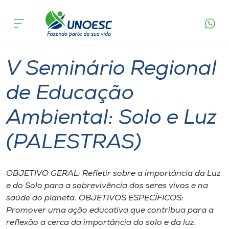
Página
O que
V Seminário Regional de Educação
inicial
acontece
Ambiental: Solo e Luz (PALESTRAS)
Cursos
Xanxerê
Onde estamos
V Seminário Regional
Pesquisa
de Educação
Ambiental: Solo e Luz
Atendimento ao Estudante
(PALESTRAS)
Portal de Ensino
OBJETIVO GERAL: Refletir sobre a importância da Luz
A
e do Solo para a sobrevivência dos seres vivos e na
Unoesc
saúde do planeta. OBJETIVOS ESPECÍFICOS:
Promover uma ação educativa que contribua para a
Internacionalização
reflexão a cerca da importância do solo e da luz.