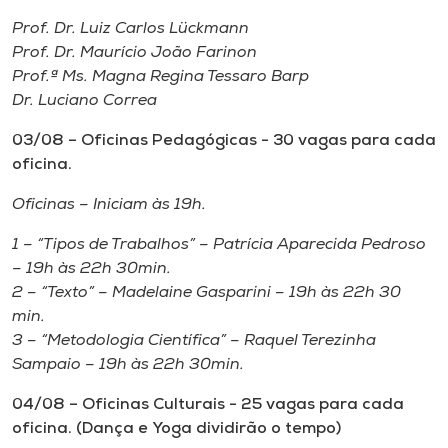
Museu
Prof. Dr. Luiz Carlos Lückmann
Prof. Dr. Maurício João Farinon
Unoesc
Prof.ª Ms. Magna Regina Tessaro Barp
Store
Dr. Luciano Correa
03/08 – Oficinas Pedagógicas - 30 vagas para cada
oficina.
Selecione
Oficinas – Iniciam às 19h.
o idioma
1 – “Tipos de Trabalhos” – Patrícia Aparecida Pedroso
– 19h às 22h 30min.
2 – “Texto” – Madelaine Gasparini – 19h às 22h 30
A+
min.
A-
3 – “Metodologia Científica” – Raquel Terezinha
Sampaio – 19h às 22h 30min.
04/08 – Oficinas Culturais - 25 vagas para cada
oficina. (Dança e Yoga dividirão o tempo)