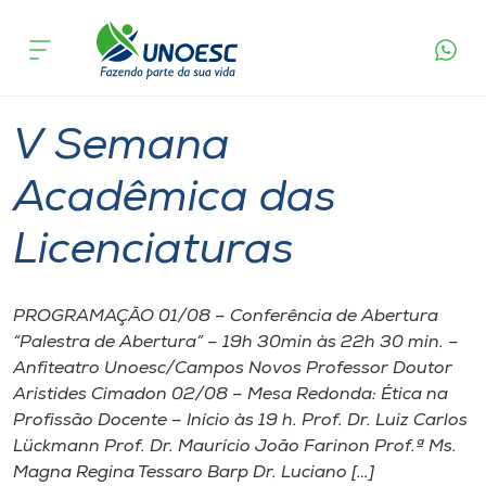
Página
O que
V Semana Acadêmica das
inicial
acontece
Licenciaturas
Cursos
Campos Novos
Onde estamos
V Semana
Pesquisa
Acadêmica das
Licenciaturas
Atendimento ao Estudante
Portal de Ensino
PROGRAMAÇÃO 01/08 – Conferência de Abertura
“Palestra de Abertura” – 19h 30min às 22h 30 min. –
Anfiteatro Unoesc/Campos Novos Professor Doutor
A
Aristides Cimadon 02/08 – Mesa Redonda: Ética na
Unoesc
Profissão Docente – Início às 19 h. Prof. Dr. Luiz Carlos
Lückmann Prof. Dr. Maurício João Farinon Prof.ª Ms.
Internacionalização
Magna Regina Tessaro Barp Dr. Luciano […]