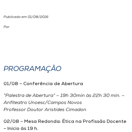
I.nova
Publicado em 01/08/2016
Por
Diplomados
Cultura
CPA
PROGRAMAÇÃO
Biblioteca
01/08 – Conferência de Abertura
“Palestra de Abertura” – 19h 30min às 22h 30 min. –
Editora
Anfiteatro Unoesc/Campos Novos
Professor Doutor Aristides Cimadon
Rádio
02/08 – Mesa Redonda: Ética na Profissão Docente
– Início às 19 h.