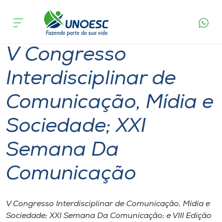
Página
O que
V Congresso Interdisciplinar de Comunicação,
inicial
acontece
Mídia e Sociedade; XXI Semana Da Comunicação
Cursos
V Congresso
Onde estamos
Interdisciplinar de
Pesquisa
Comunicação, Mídia e
Atendimento ao Estudante
Sociedade; XXI
Portal de Ensino
Semana Da
Comunicação
A
Unoesc
V Congresso Interdisciplinar de Comunicação, Mídia e
Internacionalização
Sociedade; XXI Semana Da Comunicação; e VIII Edição