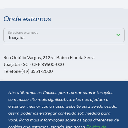
Onde estamos
Selecione o campus
Rua Getúlio Vargas, 2125 - Bairro Flor da Serra
Joaçaba - SC - CEP 89600-000
Telefone (49) 3551-2000
Siga a Unoesc
Nós utilizamos os Cookies para tornar suas interações
com nosso site mais significativa. Eles nos ajudam a
entender melhor como nosso website está sendo usado,
assim podemos entregar conteúdo sob medida para
você. Para mais informações sobre os tipos diferentes de
cookies que estamos usando, leia nossa
Política de