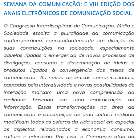
SEMANA DA COMUNICAÇÃO; E VIII EDIÇÃO DOS
Museu
ANAIS ELETRÔNICOS DE COMUNICAÇÃO SOCIAL
Unoesc
O Congresso Interdisciplinar de Comunicação, Mídia e
Store
Sociedade escolta a pluralidade da comunicação
contemporânea, concomitantemente em direção às
suas contribuições na sociedade, especialmente
aquelas ligadas à emergência de novos processos de
Selecione
divulgação, consumo e disseminação de ideias e
o idioma
produtos ligados à convergência dos meios de
comunicação. As novas dinâmicas comunicacionais,
pautadas pela interatividade e novas possibilidades de
A+
interação marcam uma nova compreensão da
A-
realidade baseada em uma capitalização da
informação. Essas transformações na área da
comunicação e constituição de uma cultura midiada
modificam todas as esferas da vida social em especial
os aspectos relacionados à economia, consumo,
cultura e educação. Por isso, o Congresso atua na