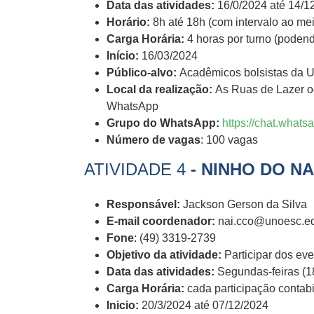
Data das atividades:
16/0/2024 até 14/1
Horário:
8h até 18h (com intervalo ao mei
Carga Horária:
4 horas por turno (poden
Início:
16/03/2024
Público-alvo:
Acadêmicos bolsistas da 
Local da realização:
As Ruas de Lazer o
WhatsApp
Grupo do WhatsApp:
https://chat.wha
Número de vagas
: 100 vagas
ATIVIDADE 4
- NINHO DO NA
Responsável:
Jackson Gerson da Silva
E-mail coordenador:
nai.cco@unoesc.edu
Fone
: (49) 3319-2739
Objetivo da atividade:
Participar dos eve
Data das atividades:
Segundas-feiras (18
Carga Horária:
cada participação contabi
Inicio:
20/3/2024 até 07/12/2024