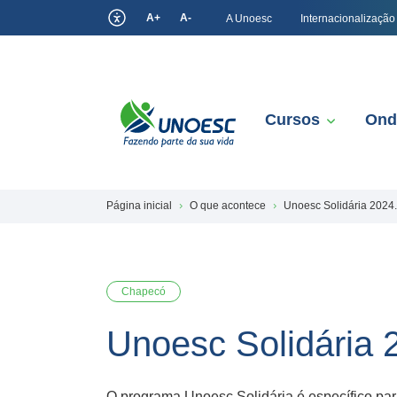
A+
A-
A Unoesc
Internacionalização
Cursos
Ond
Página inicial
O que acontece
Unoesc Solidária 2024
Chapecó
Unoesc Solidária 
O programa Unoesc Solidária é específico p