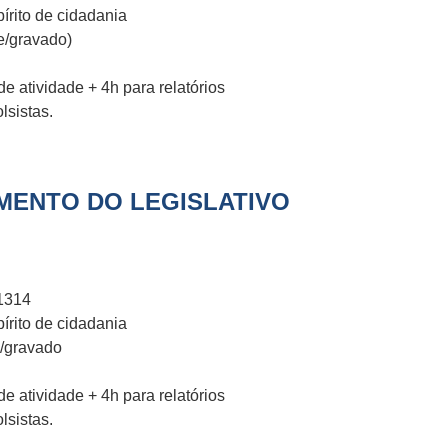
írito de cidadania
e/gravado)
e atividade + 4h para relatórios
lsistas.
ENTO DO LEGISLATIVO
1314
írito de cidadania
e/gravado
e atividade + 4h para relatórios
lsistas.