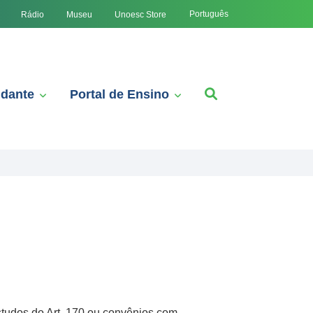
Português
Rádio
Museu
Unoesc Store
udante
Portal de Ensino
tudos do Art. 170 ou convênios com