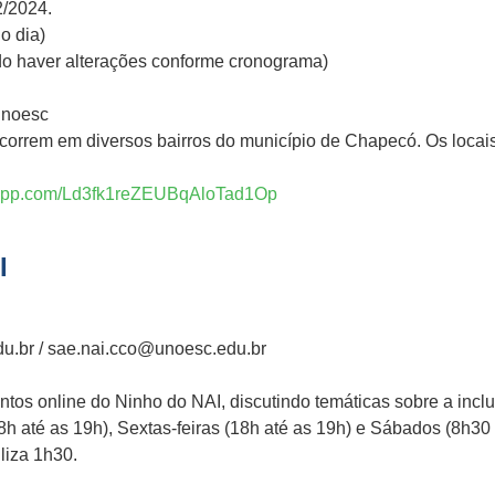
2/2024.
o dia)
do haver alterações conforme cronograma)
Unoesc
correm em diversos bairros do município de Chapecó. Os loca
tsapp.com/Ld3fk1reZEUBqAloTad1Op
I
.br / sae.nai.cco@unoesc.edu.br
ntos online do Ninho do NAI, discutindo temáticas sobre a inclu
h até as 19h), Sextas-feiras (18h até as 19h) e Sábados (8h30 
liza 1h30.