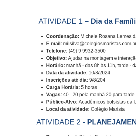
ATIVIDADE 1
– Dia da Famíl
Coordenação:
Michele Rosana Lemes da 
E-mail:
milsilva@colegiosmaristas.com.b
Telefone:
(49) 9 9932-3500
Objetivo:
Ajudar na montagem e interação
Horário:
manhã - das 8h às 11h, tarde - 
Data da atividade:
10/8/2024
Inscrições até dia:
9/8/204
Carga Horária:
5 horas
Vagas:
40 - 20 pela manhã 20 para tarde
Público-Alvo:
Acadêmicos bolsistas da 
Local da atividade:
Colégio Marista
ATIVIDADE 2
- PLANEJAMEN