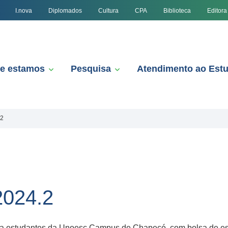
I.nova
Diplomados
Cultura
CPA
Biblioteca
Editora
e estamos
Pesquisa
Atendimento ao Est
.2
2024.2
ara estudantes da Unoesc Campus de Chapecó, com bolsa de es