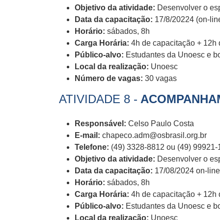
Objetivo da atividade:
Desenvolver o esp
Data da capacitação:
17/8/20224 (on-lin
Horário:
sábados, 8h
Carga Horária:
4h de capacitação + 12h d
Público-alvo:
Estudantes da Unoesc e bo
Local da realização:
Unoesc
Número de vagas:
30 vagas
ATIVIDADE 8 -
ACOMPANHAM
Responsável:
Celso Paulo Costa
E-mail:
chapeco.adm@osbrasil.org.br
Telefone:
(49) 3328-8812 ou (49) 99921-
Objetivo da atividade:
Desenvolver o esp
Data da capacitação:
17/08/2024 on-lin
Horário:
sábados, 8h
Carga Horária:
4h de capacitação + 12h d
Público-alvo:
Estudantes da Unoesc e bo
Local da realização:
Unoesc