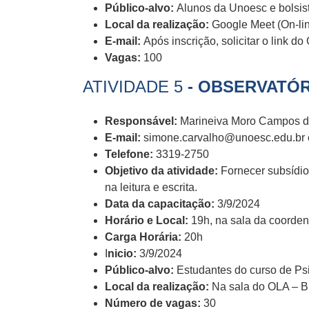
Público-alvo:
Alunos da Unoesc e bolsis
Local da realização:
Google Meet (On-li
E-mail:
Após inscrição, solicitar o link d
Vagas:
100
ATIVIDADE 5
- OBSERVATÓR
Responsável:
Marineiva Moro Campos d
E-mail:
simone.carvalho@unoesc.edu.br
Telefone:
3319-2750
Objetivo da atividade:
Fornecer subsídio
na leitura e escrita.
Data da capacitação:
3/9/2024
Horário e Local:
19h, na sala da coorde
Carga Horária:
20h
I
nicio:
3/9/2024
Público-alvo:
Estudantes do curso de Ps
Local da realização:
Na sala do OLA – B
Número de vagas:
30