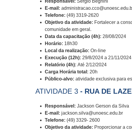
Responsável:
Sérgio Begnini
E-mail:
administracao.cco@unoesc.edu.b
Telefone:
(49) 3319-2620
Objetivo da atividade:
Fortalecer a consc
comunidade em geral.
Data da capacitação (4h):
28/08/2024
Horário:
18h30
Local da realização:
On-line
Execução (12h):
29/8/2024 a 21/11/2024
Relatório (4h):
Até 2/12/2024
Carga Horária total:
20h
Público-alvo:
atividade exclusiva para e
ATIVIDADE 3
- RUA DE LAZ
Responsável:
Jackson Gerson da Silva
E-mail:
jackson.silva@unoesc.edu.br
Telefone:
(49) 3329- 2600
Objetivo da atividade:
Proporcionar a co