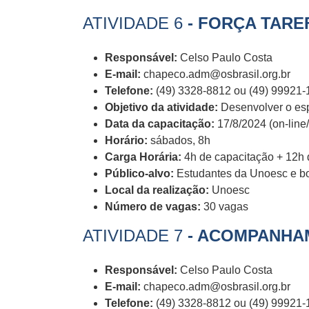
ATIVIDADE 6
- FORÇA TARE
Responsável:
Celso Paulo Costa
E-mail:
chapeco.adm@osbrasil.org.br
Telefone:
(49) 3328-8812 ou (49) 99921-
Objetivo da atividade:
Desenvolver o esp
Data da capacitação:
17/8/2024 (on-line
Horário:
sábados, 8h
Carga Horária:
4h de capacitação + 12h d
Público-alvo:
Estudantes da Unoesc e bo
Local da realização:
Unoesc
Número de vagas:
30 vagas
ATIVIDADE 7
- ACOMPANHAM
Responsável:
Celso Paulo Costa
E-mail:
chapeco.adm@osbrasil.org.br
Telefone:
(49) 3328-8812 ou (49) 99921-