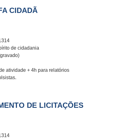
FA CIDADÃ
1314
írito de cidadania
/gravado)
e atividade + 4h para relatórios
lsistas.
ENTO DE LICITAÇÕES
1314