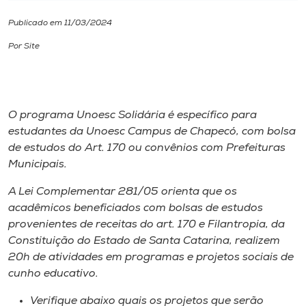
Publicado em 11/03/2024
I.nova
Por Site
Diplomados
Cultura
O programa Unoesc Solidária é específico para
estudantes da Unoesc Campus de Chapecó, com bolsa
de estudos do Art. 170 ou convênios com Prefeituras
CPA
Municipais.
Biblioteca
A Lei Complementar 281/05 orienta que os
acadêmicos beneficiados com bolsas de estudos
provenientes de receitas do art. 170 e Filantropia, da
Editora
Constituição do Estado de Santa Catarina, realizem
20h de atividades em programas e projetos sociais de
Rádio
cunho educativo.
Verifique abaixo quais os projetos que serão