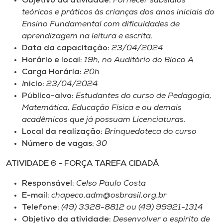
Objetivo da atividade:
Fornecer subsídios
teóricos e práticos às crianças dos anos iniciais do
Ensino Fundamental com dificuldades de
aprendizagem na leitura e escrita.
Data da capacitação:
23/04/2024
Horário e local:
19h, no Auditório do Bloco A
Carga Horária:
20h
I
nicio:
23/04/2024
Público-alvo:
Estudantes do curso de Pedagogia,
Matemática, Educação Física e ou demais
acadêmicos que já possuam Licenciaturas.
Local da realização:
Brinquedoteca do curso
Número de vagas:
30
ATIVIDADE 6 - FORÇA TAREFA CIDADÃ
Responsável:
Celso Paulo Costa
E-mail:
chapeco.adm@osbrasil.org.br
Telefone:
(49) 3328-8812 ou (49) 99921-1314
Objetivo da atividade:
Desenvolver o espírito de