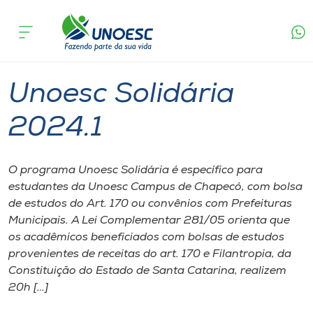
Página inicial
O que acontece
Unoesc Solidária 2024.1
Cursos
Chapecó
Onde estamos
Unoesc Solidária
Pesquisa
2024.1
Atendimento ao Estudante
O programa Unoesc Solidária é específico para
estudantes da Unoesc Campus de Chapecó, com bolsa
Portal de Ensino
de estudos do Art. 170 ou convênios com Prefeituras
Municipais. A Lei Complementar 281/05 orienta que
os acadêmicos beneficiados com bolsas de estudos
A
provenientes de receitas do art. 170 e Filantropia, da
Unoesc
Constituição do Estado de Santa Catarina, realizem
20h […]
Internacionalização