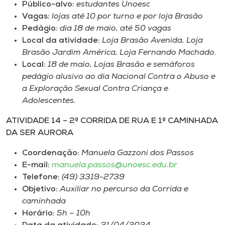
Público-alvo:
estudantes Unoesc
Vagas:
lojas até 10 por turno e por loja Brasão
Pedágio
: dia 18 de maio, até 50 vagas
Local da atividade:
Loja Brasão Avenida, Loja
Brasão Jardim América, Loja Fernando Machado.
Local:
18 de maio, Lojas Brasão e semáforos
pedágio alusivo ao dia Nacional Contra o Abuso e
a Exploração Sexual Contra Criança e
Adolescentes.
ATIVIDADE 14 – 2ª CORRIDA DE RUA E 1ª CAMINHADA
DA SER AURORA
Coordenação:
Manuela Gazzoni dos Passos
E-mail:
manuela.passos@unoesc.edu.br
Telefone:
(49) 3319-2739
Objetivo:
Auxiliar no percurso da Corrida e
caminhada
Horário
: 5h – 10h