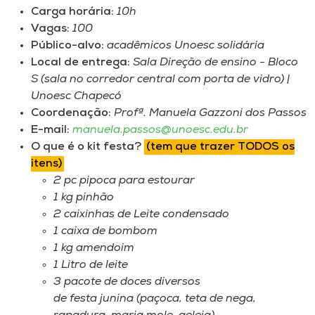
Carga horária:
10h
Vagas:
100
Público-alvo:
acadêmicos Unoesc solidária
Local de entrega:
Sala Direção de ensino - Bloco
S (sala no corredor central com porta de vidro) |
Unoesc Chapecó
Coordenação:
Profª. Manuela Gazzoni dos Passos
E-mail:
manuela.passos@unoesc.edu.br
O que é o kit festa?
(tem que trazer TODOS os
itens)
2 pc pipoca para estourar
1 kg pinhão
2 caixinhas de Leite condensado
1 caixa de bombom
1 kg amendoim
1 Litro de leite
3 pacote de doces diversos
de festa junina (paçoca, teta de nega,