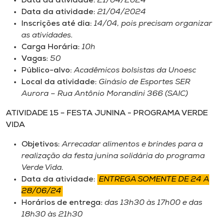
Data da atividade:
21/04/2024
Data da atividade:
21/04/2024
Inscrições até dia:
14/04, pois precisam organizar
as atividades.
Carga Horária:
10h
Vagas:
50
Público-alvo:
Acadêmicos bolsistas da Unoesc
Local da atividade:
Ginásio de Esportes SER
Aurora – Rua Antônio Morandini 366 (SAIC)
ATIVIDADE 15 – FESTA JUNINA - PROGRAMA VERDE
VIDA
Objetivos:
Arrecadar alimentos e brindes para a
realização da festa junina solidária do programa
Verde Vida.
Data da atividade:
ENTREGA SOMENTE DE 24 A
28/06/24
Horários de entrega:
das 13h30 às 17h00 e das
18h30 às 21h30