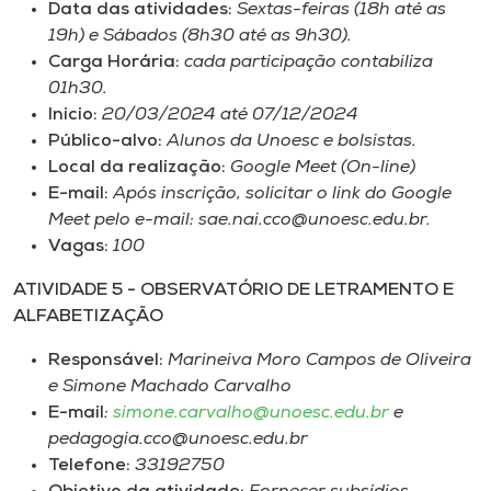
Data das atividades:
Sextas-feiras (18h até as
19h) e Sábados (8h30 até as 9h30).
Carga Horária:
cada participação contabiliza
01h30.
Inicio:
20/03/2024 até 07/12/2024
Público-alvo:
Alunos da Unoesc e bolsistas.
Local da realização:
Google Meet (On-line)
E-mail:
Após inscrição, solicitar o link do Google
Meet pelo e-mail: sae.nai.cco@unoesc.edu.br.
Vagas:
100
ATIVIDADE 5 - OBSERVATÓRIO DE LETRAMENTO E
ALFABETIZAÇÃO
Responsável:
Marineiva Moro Campos de Oliveira
e Simone Machado Carvalho
E-mail
:
simone.carvalho@unoesc.edu.br
e
pedagogia.cco@unoesc.edu.br
Telefone:
33192750