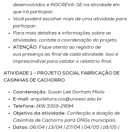
Museu
desenvolvidos e INSCREVA-SE na atividade em
que irá participar;
Você poderá escolher mais de uma atividade para
Unoesc
participar;
Store
Para mais detalhes e informações sobre as
atividades, contate a coordenação do projeto;
ATENÇÃO
: Fique atento ao registro de
sua presença ao final de cada atividade. Isso é
Selecione
o idioma
imprescindível para validar o relatório final.
ATIVIDADE 1 - PROJETO SOCIAL FABRICAÇÃO DE
CASINHAS DE CACHORRO
A+
Coordenação:
Susan Lee Gorham Miolo
A-
E-mail:
arquitetura.cco@unoesc.edu.br
Telefone:
(49) 3319-2694
Objetivo da atividade:
Confecção e doação de
Casinhas de Cachorro para ONGs municipais.
Datas:
06/04 | 13/04 | 27/04 | 04/05 | 18/05 |