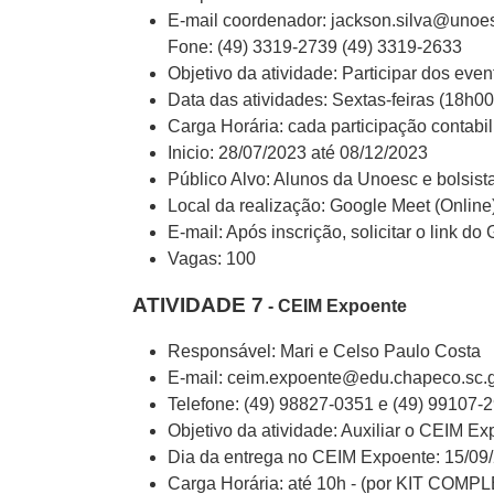
E-mail coordenador: jackson.silva@unoe
Fone: (49) 3319-2739 (49) 3319-2633
Objetivo da atividade: Participar dos eve
Data das atividades: Sextas-feiras (18h0
Carga Horária: cada participação contabi
Inicio: 28/07/2023 até 08/12/2023
Público Alvo: Alunos da Unoesc e bolsist
Local da realização: Google Meet (Online
E-mail: Após inscrição, solicitar o link 
Vagas: 100
ATIVIDADE 7
- CEIM Expoente
Responsável: Mari e Celso Paulo Costa
E-mail: ceim.expoente@edu.chapeco.sc.g
Telefone: (49) 98827-0351 e (49) 99107-
Objetivo da atividade: Auxiliar o CEIM E
Dia da entrega no CEIM Expoente: 15/09/
Carga Horária: até 10h - (por KIT COMP