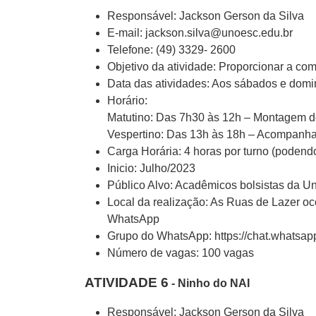
Responsável: Jackson Gerson da Silva
E-mail: jackson.silva@unoesc.edu.br
Telefone: (49) 3329- 2600
Objetivo da atividade: Proporcionar a com
Data das atividades: Aos sábados e dom
Horário:
Matutino: Das 7h30 às 12h – Montagem d
Vespertino: Das 13h às 18h – Acompanham
Carga Horária: 4 horas por turno (poden
Inicio: Julho/2023
Público Alvo: Acadêmicos bolsistas da U
Local da realização: As Ruas de Lazer o
WhatsApp
Grupo do WhatsApp: https://chat.whats
Número de vagas: 100 vagas
ATIVIDADE 6
- Ninho do NAI
Responsável: Jackson Gerson da Silva