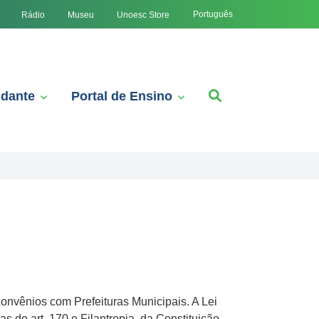
Português
Rádio
Museu
Unoesc Store
udante
Portal de Ensino
nvênios com Prefeituras Municipais. A Lei
 do art. 170 e Filantropia, da Constituição