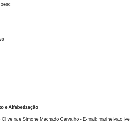
noesc
es
to e Alfabetização
Oliveira e Simone Machado Carvalho - E-mail: marineiva.oliv