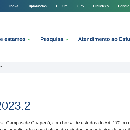
I.nova
Diplomados
Cultura
CPA
Biblioteca
Editora
e estamos
Pesquisa
Atendimento ao Est
.2
2023.2
sc Campus de Chapecó, com bolsa de estudos do Art. 170 ou co
s beneficiados com bolsas de estudos provenientes de receitas