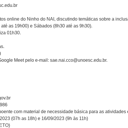
sc.edu.br
ntos online do Ninho do NAI, discutindo temáticas sobre a inclus
0 até as 19h00) e Sábados (8h30 até as 9h30).
liza 01h30.
as.
)
do Google Meet pelo e-mail: sae.nai.cco@unoesc.edu.br.
ov.br
2986
xpoente com material de necessidade básica para as atividades 
2023 (07h as 18h) e 16/09/2023 (9h às 11h)
LETO)