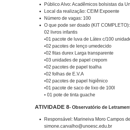
Público Alvo: Acadêmicos bolsistas da U
Local da realização: CEIM Expoente
Número de vagas: 100
O que pode ser doado (KIT COMPLETO):
02 livros infantis
•01 pacote de luva de Látex c/100 unidad
•02 pacotes de lenço umedecido
•02 fitas durex Larga transparente
•03 unidades de papel crepom
•02 pacotes de papel toalha
•02 folhas de E.V.A
•02 pacotes de papel higiênico
•01 pacote de saco de lixo de 100l
• 01 pote de tinta guache
ATIVIDADE 8
- Observatório de Letramen
Responsável: Marineiva Moro Campos de 
simone.carvalho@unoesc.edu.br