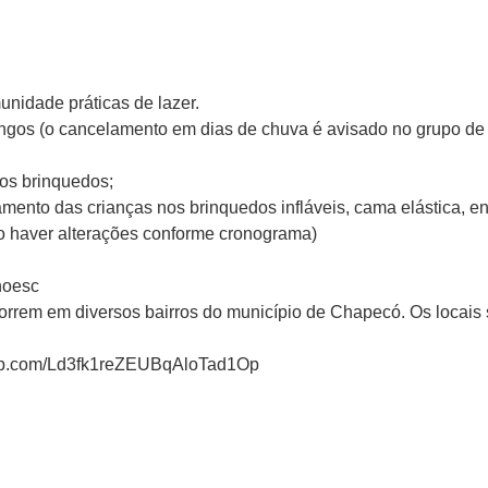
unidade práticas de lazer.
ingos (o cancelamento em dias de chuva é avisado no grupo d
os brinquedos;
ento das crianças nos brinquedos infláveis, cama elástica, e
do haver alterações conforme cronograma)
noesc
correm em diversos bairros do município de Chapecó. Os locai
app.com/Ld3fk1reZEUBqAloTad1Op