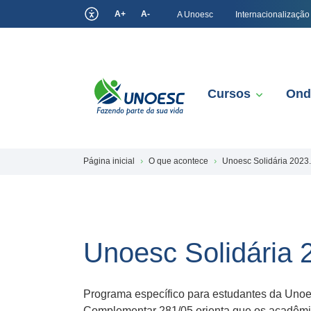
A+
A-
A Unoesc
Internacionalização
Cursos
Ond
Página inicial
O que acontece
Unoesc Solidária 2023
Unoesc Solidária 
Programa específico para estudantes da Unoe
Complementar 281/05 orienta que os acadêmico