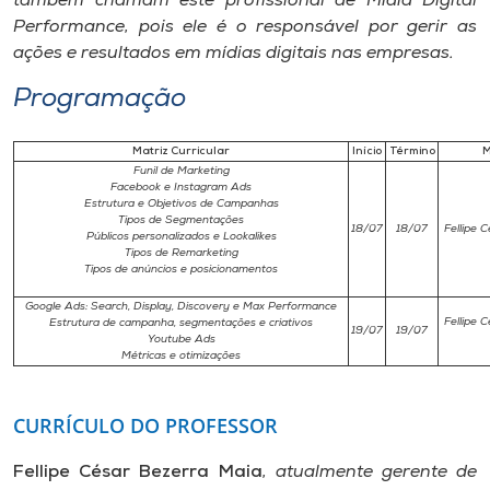
também chamam este profissional de Mídia Digital
Museu
Performance, pois ele é o responsável por gerir as
ações e resultados em mídias digitais nas empresas.
Unoesc
Programação
Store
Matriz Curricular
Início
Término
M
Funil de Marketing
Facebook e Instagram Ads
Estrutura e Objetivos de Campanhas
Selecione
Tipos de Segmentações
o idioma
18/07
18/07
Fellipe 
Públicos personalizados e Lookalikes
Tipos de Remarketing
Tipos de anúncios e posicionamentos
Google Ads: Search, Display, Discovery e Max Performance
A+
Fellipe 
Estrutura de campanha, segmentações e criativos
19/07
19/07
Youtube Ads
A-
Métricas e otimizações
CURRÍCULO DO PROFESSOR
Fellipe César Bezerra Maia
, atualmente gerente de