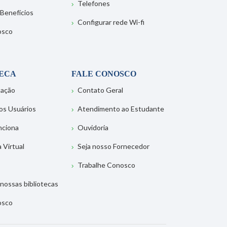
Telefones
 Benefícios
Configurar rede Wi-fi
osco
TECA
FALE CONOSCO
tação
Contato Geral
os Usuários
Atendimento ao Estudante
nciona
Ouvidoria
a Virtual
Seja nosso Fornecedor
Trabalhe Conosco
nossas bibliotecas
osco