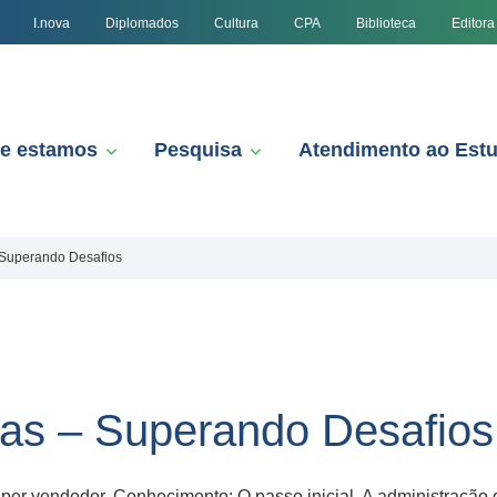
I.nova
Diplomados
Cultura
CPA
Biblioteca
Editora
e estamos
Pesquisa
Atendimento ao Est
 Superando Desafios
as – Superando Desafios
per vendedor. Conhecimento: O passo inicial. A administração 