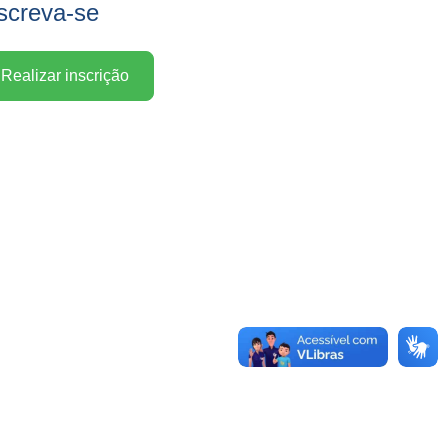
screva-se
Realizar inscrição