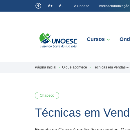
A+
A-
A Unoesc
Internacionalização
Cursos
Ond
Página inicial
O que acontece
Técnicas em Vendas –
Chapecó
Técnicas em Vend
Ementa do Curso: A profissão de vendas. O su