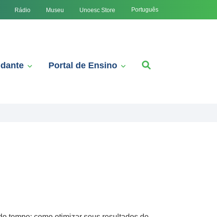
Português
Rádio
Museu
Unoesc Store
udante
Portal de Ensino
do tempo: como otimizar seus resultados de