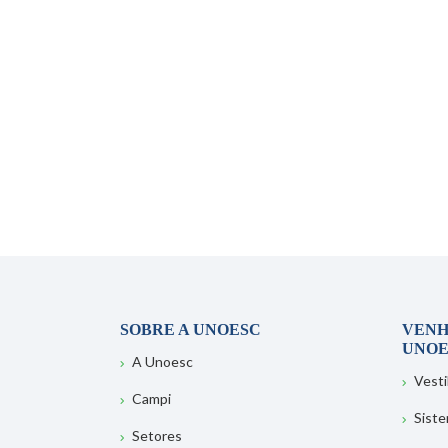
SOBRE A UNOESC
VENH
UNOE
A Unoesc
Vesti
Campi
Sist
Setores