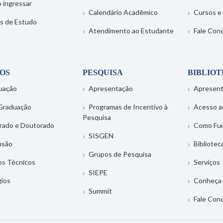
 ingressar
Calendário Acadêmico
Cursos e
s de Estudo
Atendimento ao Estudante
Fale Con
OS
PESQUISA
BIBLIO
uação
Apresentação
Apresen
Graduação
Programas de Incentivo à
Acesso a
Pesquisa
rado e Doutorado
Como Fu
SISGEN
nsão
Bibliotec
Grupos de Pesquisa
os Técnicos
Serviços
SIEPE
gios
Conheça 
Summit
Fale Con