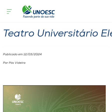
Página inicial
O que acontece
Teatro Universitário Eleusis
Cursos
Videira
Onde estamos
Teatro Universitário El
Pesquisa
Publicado em 12/03/2024
Atendimento ao Estudante
Por Pós Videira
Portal de Ensino
A
Unoesc
Internacionalização