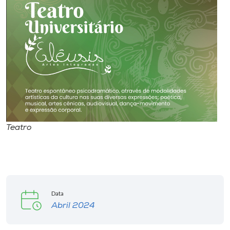
I.nova
Diplomados
Cultura
CPA
Teatro
Biblioteca
Editora
Data
Rádio
Abril 2024